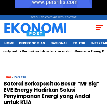
SCROLL TO CONTINUE WITH CONTENT
HOME
PEREKONOMIAN
NASIONAL
POLITIK
ENTERTA
y untuk Perbaikan Infrastruktur melalui Renovasi Ruang Publik
/
Home
Pers Rilis
Baterai Berkapasitas Besar “Mr Big”
EVE Energy Hadirkan Solusi
Penyimpanan Energi yang Andal
untuk KLIA