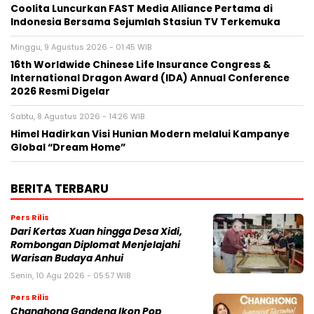
Coolita Luncurkan FAST Media Alliance Pertama di
Indonesia Bersama Sejumlah Stasiun TV Terkemuka
Minggu, 9 Agustus 2026 - 01:45 WIB
16th Worldwide Chinese Life Insurance Congress &
International Dragon Award (IDA) Annual Conference
2026 Resmi Digelar
Sabtu, 8 Agustus 2026 - 14:26 WIB
Himel Hadirkan Visi Hunian Modern melalui Kampanye
Global “Dream Home”
BERITA TERBARU
Pers Rilis
Dari Kertas Xuan hingga Desa Xidi,
Rombongan Diplomat Menjelajahi
Warisan Budaya Anhui
Senin, 10 Agu 2026 - 05:57 WIB
Pers Rilis
Changhong Gandeng Ikon Pop