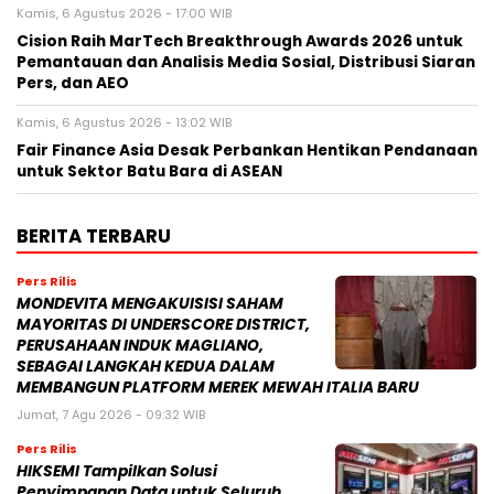
Kamis, 6 Agustus 2026 - 17:00 WIB
Cision Raih MarTech Breakthrough Awards 2026 untuk
Pemantauan dan Analisis Media Sosial, Distribusi Siaran
Pers, dan AEO
Kamis, 6 Agustus 2026 - 13:02 WIB
Fair Finance Asia Desak Perbankan Hentikan Pendanaan
untuk Sektor Batu Bara di ASEAN
BERITA TERBARU
Pers Rilis
MONDEVITA MENGAKUISISI SAHAM
MAYORITAS DI UNDERSCORE DISTRICT,
PERUSAHAAN INDUK MAGLIANO,
SEBAGAI LANGKAH KEDUA DALAM
MEMBANGUN PLATFORM MEREK MEWAH ITALIA BARU
Jumat, 7 Agu 2026 - 09:32 WIB
Pers Rilis
HIKSEMI Tampilkan Solusi
Penyimpanan Data untuk Seluruh