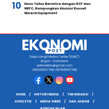
Novo Tellus Bermitra dengan RCF dan
NRFC, Rampungkan Akuisisi Russell
Mineral Equipment
Sapu Langit Media Center (SLMC)
Bogor - Indonesia
editorekbis@gmail.com
085315557788, 087815557788
HOME
HISTORI MEDIA
TIM REDAKSI
KODE ETIK
MEDIA SIBER
HAK JAWAB
KONTAK IKLAN