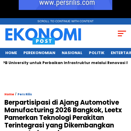
SCROLL TO CONTINUE WITH CONTENT
HOME
PEREKONOMIAN
NASIONAL
POLITIK
ENTERTA
niversity untuk Perbaikan Infrastruktur melalui Renovasi Ruang
/
Home
Pers Rilis
Berpartisipasi di Ajang Automotive
Manufacturing 2026 Bangkok, Leetx
Pamerkan Teknologi Perakitan
Terintegrasi yang Dikembangkan