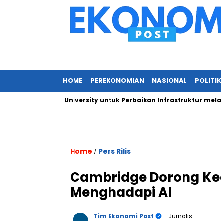
HOME
PEREKONOMIAN
NASIONAL
POLITIK
pada IPB University untuk Perbaikan Infrastruktur melalui Reno
Home
Pers Rilis
/
Cambridge Dorong Ked
Menghadapi AI
Tim Ekonomi Post
- Jurnalis