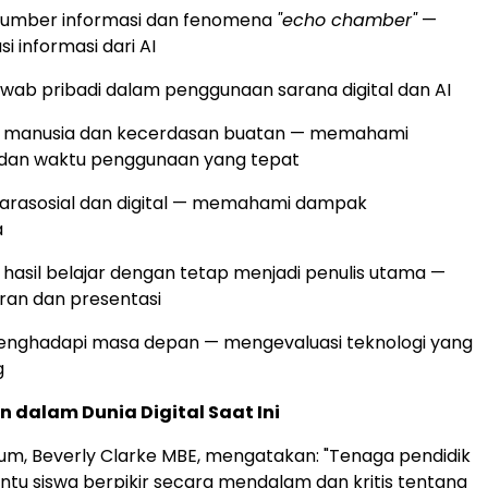
sumber informasi dan fenomena
"echo chamber"
—
 informasi dari AI
wab pribadi dalam penggunaan sarana digital dan AI
 manusia dan kecerdasan buatan — memahami
dan waktu penggunaan yang tepat
arasosial dan digital — memahami dampak
a
hasil belajar dengan tetap menjadi penulis utama —
oran dan presentasi
enghadapi masa depan — mengevaluasi teknologi yang
g
 dalam Dunia Digital Saat Ini
ulum, Beverly Clarke MBE, mengatakan: "Tenaga pendidik
u siswa berpikir secara mendalam dan kritis tentang