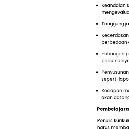
Keandalan 
mengevaluasi
Tanggung ja
Kecerdasan
perbedaan 
Hubungan p
personalny
Penyusunan 
seperti lap
Kesiapan m
akan datan
Pembelajaran
Penulis kurik
harus membant