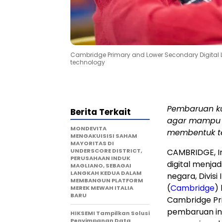
Cambridge Primary and Lower Secondary Digital L
technology
Pembaruan ku
Berita Terkait
agar mampu be
MONDEVITA
membentuk t
MENGAKUISISI SAHAM
MAYORITAS DI
UNDERSCORE DISTRICT,
CAMBRIDGE, I
PERUSAHAAN INDUK
digital menja
MAGLIANO, SEBAGAI
LANGKAH KEDUA DALAM
negara, Divis
MEMBANGUN PLATFORM
(
Cambridge
)
MEREK MEWAH ITALIA
BARU
Cambridge Pri
pembaruan in
HIKSEMI Tampilkan Solusi
Penyimpanan Data