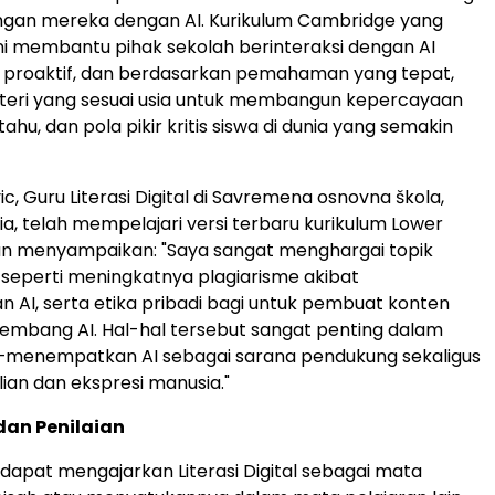
ngan mereka dengan AI. Kurikulum Cambridge yang
 ini membantu pihak sekolah berinteraksi dengan AI
f, proaktif, dan berdasarkan pemahaman yang tepat,
ateri yang sesuai usia untuk membangun kepercayaan
n tahu, dan pola pikir kritis siswa di dunia yang semakin
ic, Guru Literasi Digital di Savremena osnovna škola,
ia, telah mempelajari versi terbaru kurikulum Lower
an menyampaikan: "Saya sangat menghargai topik
o seperti meningkatnya plagiarisme akibat
AI, serta etika pribadi bagi untuk pembuat konten
mbang AI. Hal-hal tersebut sangat penting dalam
 —menempatkan AI sebagai sarana pendukung sekaligus
ian dan ekspresi manusia."
dan Penilaian
 dapat mengajarkan Literasi Digital sebagai mata