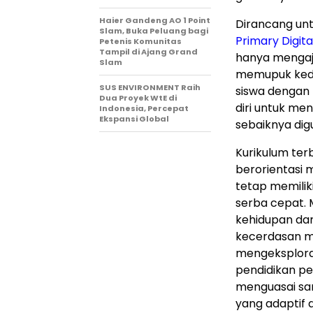
Haier Gandeng AO 1 Point
Dirancang untu
Slam, Buka Peluang bagi
Primary Digita
Petenis Komunitas
Tampil di Ajang Grand
hanya mengaja
Slam
memupuk kede
SUS ENVIRONMENT Raih
siswa dengan 
Dua Proyek WtE di
diri untuk m
Indonesia, Percepat
Ekspansi Global
sebaiknya dig
Kurikulum ter
berorientasi 
tetap memilik
serba cepat.
kehidupan dar
kecerdasan man
mengeksplora
pendidikan pe
menguasai sa
yang adaptif 