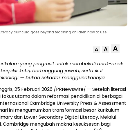
iteracy curricula goes beyond teaching children how to use
A
A
A
rikulum yang progresif untuk membekali anak-anak
rpikir kritis, bertanggung jawab, serta ikut
eknologi — bukan sekadar menggunakannya
nggris
,
25 Februari 2026
/PRNewswire/ — Setelah literasi
di fokus utama dalam reformasi pendidikan di berbagai
i Internasional Cambridge University Press & Assessment
 hari ini mengumumkan transformasi besar kurikulum
mary dan Lower Secondary Digital Literacy. Melalui
i, Cambridge mengubah makna kesuksesan bagi