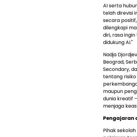
AI serta hubu
telah direvisi
secara positi
dilengkapi m
diri, rasa ingi
didukung AI."
Nadja Djordjev
Beograd, Serb
Secondary, d
tentang risik
perkembangan 
maupun penge
dunia kreatif
menjaga keasl
Pengajaran 
Pihak sekolah