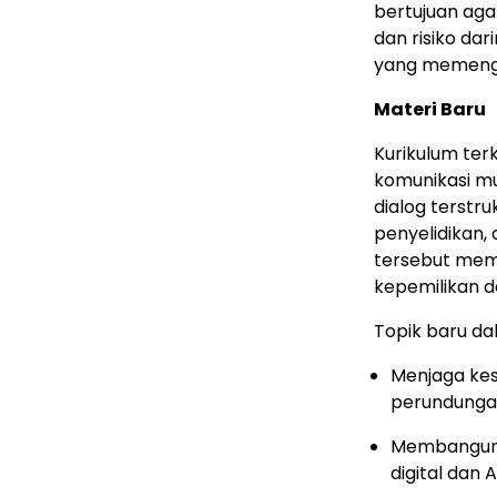
bertujuan ag
dan risiko da
yang memenga
Materi Baru
Kurikulum ter
komunikasi mu
dialog terstr
penyelidikan, 
tersebut mem
kepemilikan d
Topik baru dal
Menjaga ke
perundungan
Membangun 
digital dan A