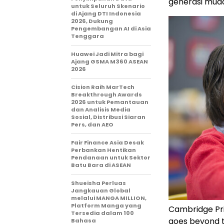
generasi muda
untuk Seluruh Skenario
di Ajang DTI Indonesia
2026, Dukung
Pengembangan AI di Asia
Tenggara
Huawei Jadi Mitra bagi
Ajang GSMA M360 ASEAN
2026
Cision Raih MarTech
Breakthrough Awards
2026 untuk Pemantauan
dan Analisis Media
Sosial, Distribusi Siaran
Pers, dan AEO
Fair Finance Asia Desak
Perbankan Hentikan
Pendanaan untuk Sektor
Batu Bara di ASEAN
Shueisha Perluas
Jangkauan Global
melalui MANGA MILLION,
Platform Manga yang
Cambridge Pri
Tersedia dalam 100
goes beyond t
Bahasa