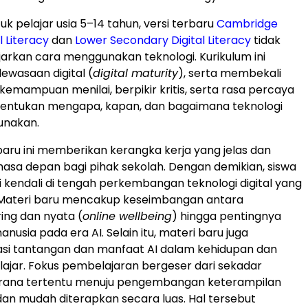
k pelajar usia 5–14 tahun, versi terbaru
Cambridge
l Literacy
dan
Lower Secondary Digital Literacy
tidak
rkan cara menggunakan teknologi. Kurikulum ini
wasaan digital (
digital maturity
), serta membekali
kemampuan menilai, berpikir kritis, serta rasa percaya
enentukan mengapa, kapan, dan bagaimana teknologi
unakan.
baru ini memberikan kerangka kerja yang jelas dan
masa depan bagi pihak sekolah. Dengan demikian, siswa
i kendali di tengah perkembangan teknologi digital yang
 Materi baru mencakup keseimbangan antara
ing dan nyata (
online wellbeing
) hingga pentingnya
usia pada era AI. Selain itu, materi baru juga
si tantangan dan manfaat AI dalam kehidupan dan
lajar. Fokus pembelajaran bergeser dari sekadar
rana tertentu menuju pengembangan keterampilan
dan mudah diterapkan secara luas. Hal tersebut