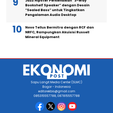
Jazz Hipster Perkenalkan “3-Way
Bookshelf Speaker” dengan Desain
“Sealed Bass” untuk Tingkatkan
Pengalaman Audio Desktop
Novo Tellus Bermitra dengan RCF dan
NRFC, Rampungkan Akuisisi Russell
Mineral Equipment
Sapu Langit Media Center (SLMC)
Bogor - Indonesia
editorekbis@gmail.com
085315557788, 087815557788