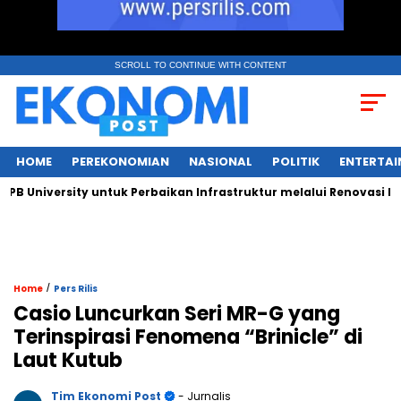
SCROLL TO CONTINUE WITH CONTENT
HOME
PEREKONOMIAN
NASIONAL
POLITIK
ENTERTA
iversity untuk Perbaikan Infrastruktur melalui Renovasi Ruang
/
Home
Pers Rilis
Casio Luncurkan Seri MR-G yang
Terinspirasi Fenomena “Brinicle” di
Laut Kutub
Tim Ekonomi Post
- Jurnalis