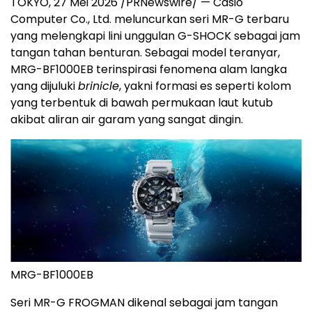
TOKYO, 27 Mei 2026 /PRNewswire/ — Casio
Computer Co., Ltd. meluncurkan seri MR-G terbaru
yang melengkapi lini unggulan G-SHOCK sebagai jam
tangan tahan benturan. Sebagai model teranyar,
MRG-BF1000EB terinspirasi fenomena alam langka
yang dijuluki
brinicle
, yakni formasi es seperti kolom
yang terbentuk di bawah permukaan laut kutub
akibat aliran air garam yang sangat dingin.
MRG-BF1000EB
Seri MR-G FROGMAN dikenal sebagai jam tangan