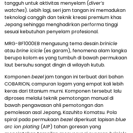
tangguh untuk aktivitas menyelam (
diver’s
watches
). Lebih lagi, seri jam tangan ini memadukan
teknologi canggih dan teknik kreasi premium khas
Jepang sehingga menghadirkan performa tinggi
sesuai kebutuhan penyelam profesional.
MRG-BF1000EB mengusung tema desain
brinicle
atau
brine icicle
(es garam), fenomena alam langka
berupa kolom es yang tumbuh di bawah permukaan
laut bersuhu sangat dingin di wilayah kutub.
Komponen
bezel
jam tangan ini terbuat dari bahan
COBARION, campuran logam yang empat kali lebih
keras dari titanium murni. Komponen tersebut lalu
diproses melalui teknik pemotongan manual di
bawah pengawasan ahli pemotongan dan
pemolesan asal Jepang, Kazuhito Komatsu. Pola
spiral pada permukaan
bezel
diperkuat lapisan
blue
arc ion plating
(AIP) tahan goresan yang