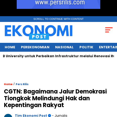
SCROLL TO CONTINUE WITH CONTENT
HOME
PEREKONOMIAN
NASIONAL
POLITIK
ENTERTA
niversity untuk Perbaikan Infrastruktur melalui Renovasi Ruang
/
Home
Pers Rilis
CGTN: Bagaimana Jalur Demokrasi
Tiongkok Melindungi Hak dan
Kepentingan Rakyat
Tim Ekonomi Post
- Jurnalis