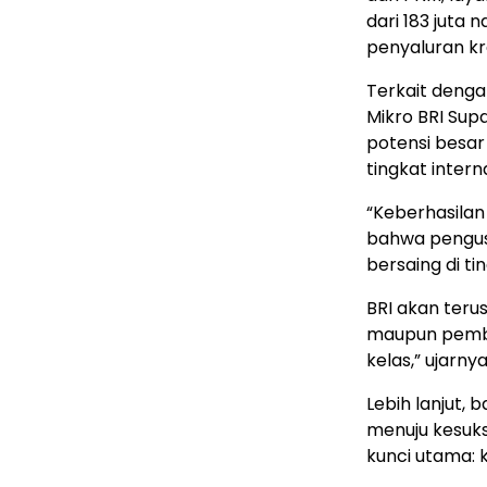
dari 183 juta 
penyaluran kr
Terkait denga
Mikro BRI Su
potensi besar
tingkat intern
“Keberhasila
bahwa pengusa
bersaing di ti
BRI akan ter
maupun pembi
kelas,” ujarnya
Lebih lanjut,
menuju kesuks
kunci utama: 