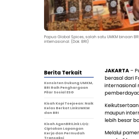
Papua Global Spices, salah satu UMKM binaan BR
internasional. (Dok. BRI)
JAKARTA
– P
Berita Terkait
berasal dari 
Konsisten Dukung UMKM,
internasional
BRI Raih Penghargaan
pemberdayaan y
Pilar Sosial ESG
Kisah Kopi Toejoean: Naik
Keikutsertaan
Kelas Berkat LinkUMKM
maupun intern
dan BRI
lebih besar ba
Kisah AgenBRILink LQQ:
Ciptakan Lapangan
Melalui pame
Kerja dan Permudah
Transaksi