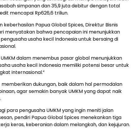
nasabah simpanan dan 35,9 juta debitur dengan total
edit mencapai Rp626,6 triliun.
n keberhasilan Papua Global Spices, Direktur Bisnis
pari menyatakan bahwa pencapaian ini menunjukkan
 pengusaha usaha kecil Indonesia untuk bersaing di
asional.
n UMKM dalam menembus pasar global menunjukkan
ha usaha kecil Indonesia memiliki potensi besar untuk
ngkat internasional.”
us memberikan dukungan, baik dalam hal permodalan
naan, agar semakin banyak UMKM yang dapat naik
.
 bagi para pengusaha UMKM yang ingin meniti jalan
esan, pendiri Papua Global Spices menekankan tiga
kerja keras, keberanian dalam melangkah, dan kejujuran.