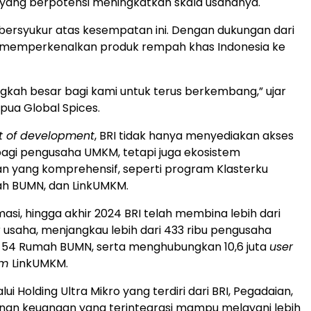
yang berpotensi meningkatkan skala usahanya.
bersyukur atas kesempatan ini. Dengan dukungan dari
sa memperkenalkan produk rempah khas Indonesia ke
angkah besar bagi kami untuk terus berkembang,” ujar
pua Global Spices.
t of development
, BRI tidak hanya menyediakan akses
agi pengusaha UMKM, tetapi juga ekosistem
 yang komprehensif, seperti program Klasterku
ah BUMN, dan LinkUMKM.
asi, hingga akhir 2024 BRI telah membina lebih dari
r usaha, menjangkau lebih dari 433 ribu pengusaha
 54 Rumah BUMN, serta menghubungkan 10,6 juta
user
rm
LinkUMKM.
alui Holding Ultra Mikro yang terdiri dari BRI, Pegadaian,
nan keuangan yang terintegrasi mampu melayani lebih