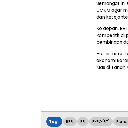
Semangat ini
UMKM agar ma
dan kesejaht
Ke depan, BR
kompetitif di
pembinaan da
Hal ini merup
ekonomi kerak
luas di Tanah A
Tag :
BBRI
BRI
EXPO(RT)
Pemb