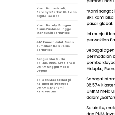
pembeli baru 
Kisah Nanas Nadi,
“Kami sangat 
Berdaya Berkat KUR dan
Digitalisasi BRI
BRI, kami bi
pasar global.
Kisah Netaly: Bangun
Bisnis Fashion Hingga
Mendunia Berkat BRI
Ini menjadi l
perwakilan Pa
JJC Rumah Jahit, Bisnis
Rumahan Naik Kelas
Sebagai
agen
Berkat BRI
permodalan b
Pengusaha Muda
pemberdayaan
BRILiaN 2025, Akselerasi
UMKM Unggul Masa
Hidupku, Rum
Depan
Sebagai inform
BRI dan MedcoEnergi
Kolaborasi Perkuat
38.574 klaste
UMKM & Ekonomi
UMKM melalui
Kerakyatan
dalam
platfo
Selain itu, mel
dan PNM, laya