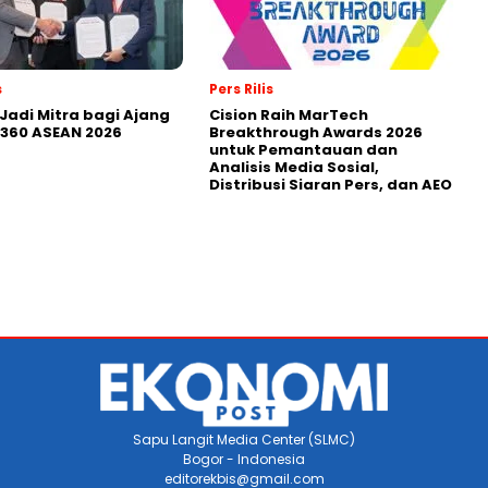
s
Pers Rilis
Jadi Mitra bagi Ajang
Cision Raih MarTech
360 ASEAN 2026
Breakthrough Awards 2026
untuk Pemantauan dan
Analisis Media Sosial,
Distribusi Siaran Pers, dan AEO
Sapu Langit Media Center (SLMC)
Bogor - Indonesia
editorekbis@gmail.com