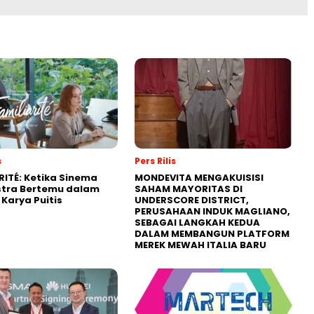
s
Pers Rilis
RITÉ: Ketika Sinema
MONDEVITA MENGAKUISISI
stra Bertemu dalam
SAHAM MAYORITAS DI
Karya Puitis
UNDERSCORE DISTRICT,
PERUSAHAAN INDUK MAGLIANO,
SEBAGAI LANGKAH KEDUA
DALAM MEMBANGUN PLATFORM
MEREK MEWAH ITALIA BARU