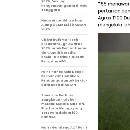
2026, Dukung
T55 menawark
Pengembangan AI di Asia
Tenggara
pertanian den
Agras T100 D
Huawei Jadi Mitra bagi
mengelola laha
Ajang GSMA M360 ASEAN
2026
Cision Raih MarTech
Breakthrough Awards
2026 untuk Pemantauan
dan Analisis Media
Sosial, Distribusi Siaran
Pers, dan AEO
Fair Finance Asia Desak
Perbankan Hentikan
Pendanaan untuk Sektor
Batu Bara di ASEAN
Shueisha Perluas
Jangkauan Global
melalui MANGA MILLION,
Platform Manga yang
Tersedia dalam 100
Bahasa
Haier Gandeng AO 1 Point