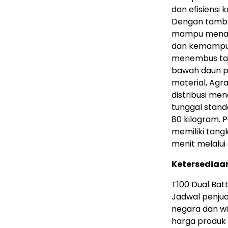
dan efisiensi 
Dengan tamb
mampu menanga
dan kemampua
menembus taj
bawah daun p
material, Agra
distribusi me
tunggal stand
80 kilogram. 
memiliki tangk
menit melalu
Ketersediaa
T100 Dual Bat
Jadwal penjua
negara dan wi
harga produk t