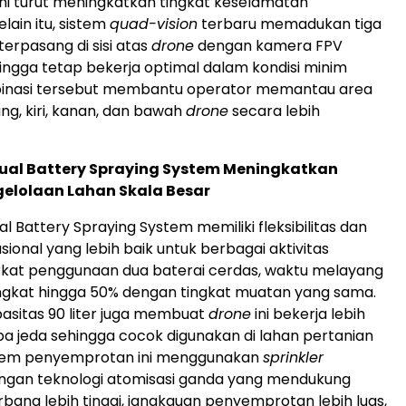
i turut meningkatkan tingkat keselamatan
elain itu, sistem
quad-vision
terbaru memadukan tiga
erpasang di sisi atas
drone
dengan kamera FPV
ngga tetap bekerja optimal dalam kondisi minim
inasi tersebut membantu operator memantau area
ng, kiri, kanan, dan bawah
drone
secara lebih
Dual Battery Spraying System Meningkatkan
ngelolaan Lahan Skala Besar
l Battery Spraying System memiliki fleksibilitas dan
asional yang lebih baik untuk berbagai aktivitas
rkat penggunaan dua baterai cerdas, waktu melayang
ngkat hingga 50% dengan tingkat muatan yang sama.
asitas 90 liter juga membuat
drone
ini bekerja lebih
a jeda sehingga cocok digunakan di lahan pertanian
istem penyemprotan ini menggunakan
sprinkler
engan teknologi atomisasi ganda yang mendukung
bang lebih tinggi, jangkauan penyemprotan lebih luas,