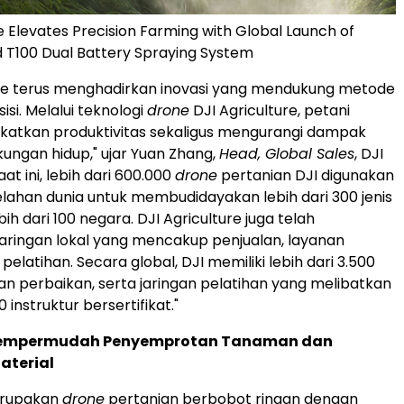
e Elevates Precision Farming with Global Launch of
 T100 Dual Battery Spraying System
ure terus menghadirkan inovasi yang mendukung metode
isi. Melalui teknologi
drone
DJI Agriculture, petani
katkan produktivitas sekaligus mengurangi dampak
kungan hidup," ujar Yuan Zhang,
Head, Global Sales
, DJI
aat ini, lebih dari 600.000
drone
pertanian DJI digunakan
elahan dunia untuk membudidayakan lebih dari 300 jenis
ih dari 100 negara. DJI Agriculture juga telah
ringan lokal yang mencakup penjualan, layanan
 pelatihan. Secara global, DJI memiliki lebih dari 3.500
dan perbaikan, serta jaringan pelatihan yang melibatkan
0 instruktur bersertifikat."
Mempermudah Penyemprotan Tanaman dan
aterial
erupakan
drone
pertanian berbobot ringan dengan