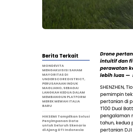
Drone pertan
Berita Terkait
intuitif dan
MONDEVITA
perawatan ke
MENGAKUISISI SAHAM
lebih luas 
MAYORITAS DI
UNDERSCORE DISTRICT,
PERUSAHAAN INDUK
SHENZHEN, Tio
MAGLIANO, SEBAGAI
LANGKAH KEDUA DALAM
pemimpin tekn
MEMBANGUN PLATFORM
pertanian di 
MEREK MEWAH ITALIA
BARU
T100 Dual Bat
pengalaman r
HIKSEMI Tampilkan Solusi
Penyimpanan Data
tahun, kedua 
untuk Seluruh Skenario
pertanian DJI
di Ajang DTI Indonesia