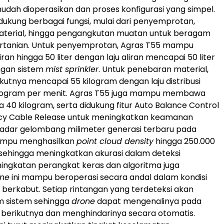
udah dioperasikan dan proses konfigurasi yang simpel.
dukung berbagai fungsi, mulai dari penyemprotan,
terial, hingga pengangkutan muatan untuk beragam
rtanian. Untuk penyemprotan, Agras T55 mampu
n hingga 50 liter dengan laju aliran mencapai 50 liter
ngan sistem
mist sprinkler
. Untuk penebaran material,
kutnya mencapai 55 kilogram dengan laju distribusi
ilogram per menit. Agras T55 juga mampu membawa
 40 kilogram, serta didukung fitur Auto Balance Control
y Cable Release untuk meningkatkan keamanan
Radar gelombang milimeter generasi terbaru pada
ampu menghasilkan
point cloud density
hingga 250.000
ik sehingga meningkatkan akurasi dalam deteksi
ningkatan perangkat keras dan algoritma juga
one
ini mampu beroperasi secara andal dalam kondisi
berkabut. Setiap rintangan yang terdeteksi akan
m sistem sehingga
drone
dapat mengenalinya pada
berikutnya dan menghindarinya secara otomatis.