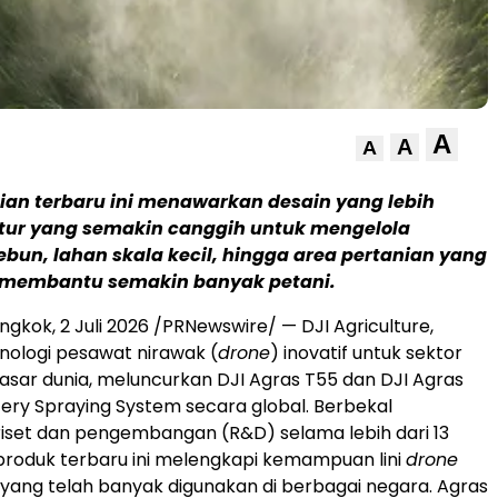
A
A
A
ian terbaru ini menawarkan desain yang lebih
 fitur yang semakin canggih untuk mengelola
bun, lahan skala kecil, hingga area pertanian yang
— membantu semakin banyak petani.
ngkok, 2 Juli 2026 /PRNewswire/ — DJI Agriculture,
ologi pesawat nirawak (
drone
) inovatif untuk sektor
pasar dunia, meluncurkan DJI Agras T55 dan DJI Agras
tery Spraying System secara global. Berbekal
iset dan pengembangan (R&D) selama lebih dari 13
produk terbaru ini melengkapi kemampuan lini
drone
 yang telah banyak digunakan di berbagai negara. Agras