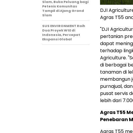
Slam, Buka Peluang bagi
Petenis Komunitas
DJI Agricultur
Tampil di Ajang Grand
Slam
Agras T55 and
SUS ENVIRONMENT Raih
"DJI Agricult
Dua Proyek WtE di
Indonesia, Percepat
pertanian pres
Ekspansi Global
dapat mening
terhadap ling
Agriculture. "S
di berbagai b
tanaman di leb
membangun ja
purnajual, dan
pusat servis 
lebih dari 7.00
Agras T55 
Penebaran M
Agras T55 m