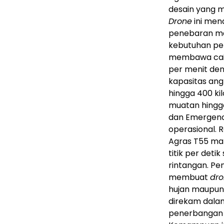
desain yang m
Drone
ini men
penebaran ma
kebutuhan pe
membawa caira
per menit de
kapasitas ang
hingga 400 k
muatan hingga
dan Emergenc
operasional. 
Agras T55 m
titik per det
rintangan. Pe
membuat
dr
hujan maupun 
direkam dala
penerbangan 