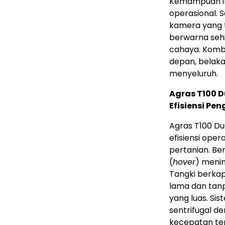
Kemampuan in
operasional. S
kamera yang t
berwarna sehi
cahaya. Komb
depan, belaka
menyeluruh.
Agras T100 
Efisiensi Pe
Agras T100 Dua
efisiensi oper
pertanian. Be
(
hover
) meni
Tangki berkap
lama dan tanp
yang luas. S
sentrifugal d
kecepatan ter