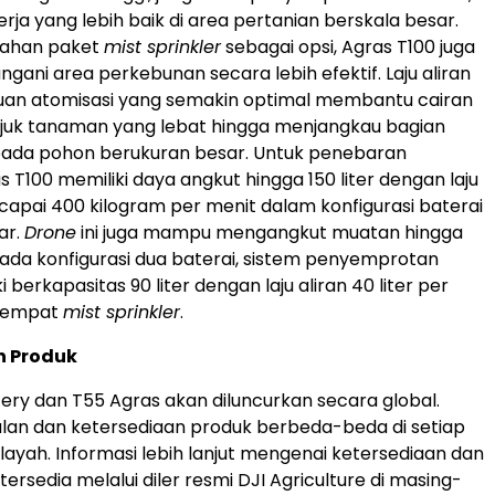
kerja yang lebih baik di area pertanian berskala besar.
ahan paket
mist sprinkler
sebagai opsi, Agras T100 juga
ni area perkebunan secara lebih efektif. Laju aliran
n atomisasi yang semakin optimal membantu cairan
uk tanaman yang lebat hingga menjangkau bagian
ada pohon berukuran besar. Untuk penebaran
s T100 memiliki daya angkut hingga 150 liter dengan laju
ncapai 400 kilogram per menit dalam konfigurasi baterai
ar.
Drone
ini juga mampu mengangkut muatan hingga
Pada konfigurasi dua baterai, sistem penyemprotan
i berkapasitas 90 liter dengan laju aliran 40 liter per
i empat
mist sprinkler
.
n Produk
tery dan T55 Agras akan diluncurkan secara global.
lan dan ketersediaan produk berbeda-beda di setiap
layah. Informasi lebih lanjut mengenai ketersediaan dan
ersedia melalui diler resmi DJI Agriculture di masing-