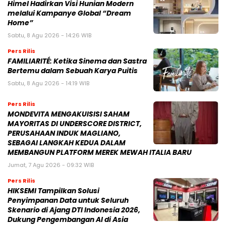
Himel Hadirkan Visi Hunian Modern
melalui Kampanye Global “Dream
Home”
Sabtu, 8 Agu 2026 - 14:26 WIB
Pers Rilis
FAMILIARITÉ: Ketika Sinema dan Sastra
Bertemu dalam Sebuah Karya Puitis
Sabtu, 8 Agu 2026 - 14:19 WIB
Pers Rilis
MONDEVITA MENGAKUISISI SAHAM
MAYORITAS DI UNDERSCORE DISTRICT,
PERUSAHAAN INDUK MAGLIANO,
SEBAGAI LANGKAH KEDUA DALAM
MEMBANGUN PLATFORM MEREK MEWAH ITALIA BARU
Jumat, 7 Agu 2026 - 09:32 WIB
Pers Rilis
HIKSEMI Tampilkan Solusi
Penyimpanan Data untuk Seluruh
Skenario di Ajang DTI Indonesia 2026,
Dukung Pengembangan AI di Asia