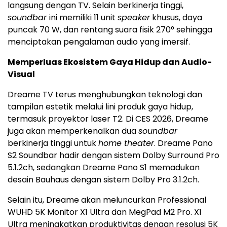
langsung dengan TV. Selain berkinerja tinggi,
soundbar
ini memiliki 11 unit
speaker
khusus, daya
puncak 70 W, dan rentang suara fisik 270° sehingga
menciptakan pengalaman audio yang imersif.
Memperluas Ekosistem Gaya Hidup dan Audio-
Visual
Dreame TV terus menghubungkan teknologi dan
tampilan estetik melalui lini produk gaya hidup,
termasuk proyektor laser T2. Di CES 2026, Dreame
juga akan memperkenalkan dua
soundbar
berkinerja tinggi untuk
home theater
.
Dreame Pano
S2 Soundbar hadir dengan sistem Dolby Surround Pro
5.1.2ch, sedangkan
Dreame Pano
S1 memadukan
desain Bauhaus dengan sistem Dolby Pro 3.1.2ch.
Selain itu, Dreame akan meluncurkan Professional
WUHD
5K
Monitor X1 Ultra dan MegPad M2 Pro. X1
Ultra meningkatkan produktivitas dengan resolusi
5K