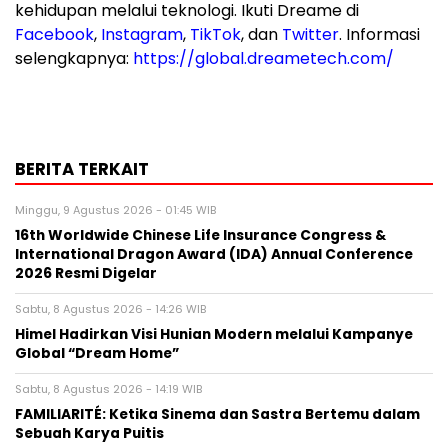
kehidupan melalui teknologi. Ikuti Dreame di
Facebook
,
Instagram
,
TikTok
, dan
Twitter
. Informasi
selengkapnya:
https://global.dreametech.com/
BERITA TERKAIT
Minggu, 9 Agustus 2026 - 01:45 WIB
16th Worldwide Chinese Life Insurance Congress &
International Dragon Award (IDA) Annual Conference
2026 Resmi Digelar
Sabtu, 8 Agustus 2026 - 14:26 WIB
Himel Hadirkan Visi Hunian Modern melalui Kampanye
Global “Dream Home”
Sabtu, 8 Agustus 2026 - 14:19 WIB
FAMILIARITÉ: Ketika Sinema dan Sastra Bertemu dalam
Sebuah Karya Puitis