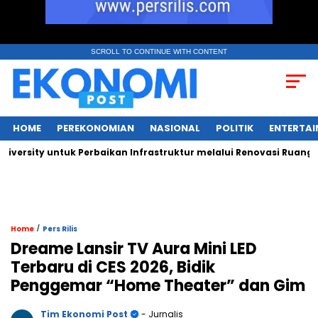
SCROLL TO CONTINUE WITH CONTENT
HOME
PEREKONOMIAN
NASIONAL
POLITIK
ENTERTA
ity untuk Perbaikan Infrastruktur melalui Renovasi Ruang Publi
/
Home
Pers Rilis
Dreame Lansir TV Aura Mini LED
Terbaru di CES 2026, Bidik
Penggemar “Home Theater” dan Gim
Tim Ekonomi Post
- Jurnalis