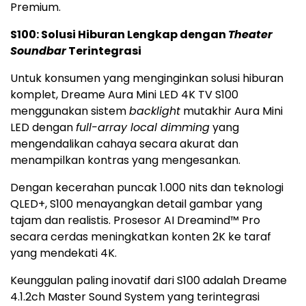
Premium.
S100: Solusi Hiburan Lengkap dengan
Theater
Soundbar
Terintegrasi
Untuk konsumen yang menginginkan solusi hiburan
komplet, Dreame Aura Mini LED
4K
TV S100
menggunakan sistem
backlight
mutakhir Aura Mini
LED dengan
full-array local dimming
yang
mengendalikan cahaya secara akurat dan
menampilkan kontras yang mengesankan.
Dengan kecerahan puncak 1.000 nits dan teknologi
QLED+, S100 menayangkan detail gambar yang
tajam dan realistis. Prosesor AI Dreamind™ Pro
secara cerdas meningkatkan konten
2K
ke taraf
yang mendekati
4K
.
Keunggulan paling inovatif dari S100 adalah Dreame
4.1.2ch Master Sound System yang terintegrasi