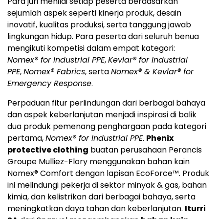
Para juri menilai setiap peserta berdasarkan
sejumlah aspek seperti kinerja produk, desain
inovatif, kualitas produksi, serta tanggung jawab
lingkungan hidup. Para peserta dari seluruh benua
mengikuti kompetisi dalam empat kategori:
Nomex
®
for Industrial PPE
,
Kevlar
®
for Industrial
PPE
,
Nomex
®
Fabrics
, serta
Nomex
®
& Kevlar
®
for
Emergency Response
.
Perpaduan fitur perlindungan dari berbagai bahaya
dan aspek keberlanjutan menjadi inspirasi di balik
dua produk pemenang penghargaan pada kategori
pertama,
Nomex
®
for Industrial PPE
.
Phenix
protective clothing
buatan perusahaan Perancis
Groupe Mulliez-Flory menggunakan bahan kain
Nomex® Comfort dengan lapisan EcoForce™. Produk
ini melindungi pekerja di sektor minyak & gas, bahan
kimia, dan kelistrikan dari berbagai bahaya, serta
meningkatkan daya tahan dan keberlanjutan.
Iturri