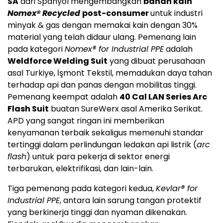
SA
dari Spanyol mengembangkan
bahan kain
Nomex® Recycled
post-consumer
untuk industri
minyak & gas dengan memakai kain dengan 30%
material yang telah didaur ulang. Pemenang lain
pada kategori
Nomex
®
for Industrial PPE
adalah
Weldforce Welding Suit
yang dibuat perusahaan
asal Turkiye, İşmont Tekstil, memadukan daya tahan
terhadap api dan panas dengan mobilitas tinggi.
Pemenang keempat adalah
40 Cal LAN Series Arc
Flash Suit
buatan SureWerx asal Amerika Serikat.
APD yang sangat ringan ini memberikan
kenyamanan terbaik sekaligus memenuhi standar
tertinggi dalam perlindungan ledakan api listrik (
arc
flash
) untuk para pekerja di sektor energi
terbarukan, elektrifikasi, dan lain-lain.
Tiga pemenang pada kategori kedua,
Kevlar
®
for
Industrial PPE
, antara lain sarung tangan protektif
yang berkinerja tinggi dan nyaman dikenakan.