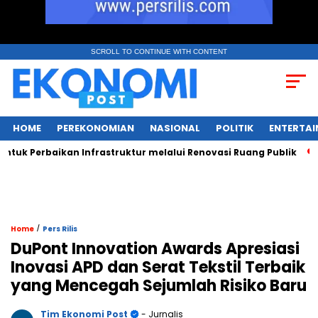
SCROLL TO CONTINUE WITH CONTENT
HOME
PEREKONOMIAN
NASIONAL
POLITIK
ENTERTA
rbaikan Infrastruktur melalui Renovasi Ruang Publik
Musim
/
Home
Pers Rilis
DuPont Innovation Awards Apresiasi
Inovasi APD dan Serat Tekstil Terbaik
yang Mencegah Sejumlah Risiko Baru
Tim Ekonomi Post
- Jurnalis