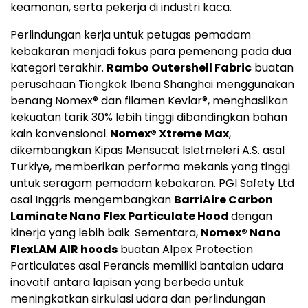
keamanan, serta pekerja di industri kaca.
Perlindungan kerja untuk petugas pemadam
kebakaran menjadi fokus para pemenang pada dua
kategori terakhir.
Rambo Outershell Fabric
buatan
perusahaan Tiongkok Ibena Shanghai menggunakan
benang Nomex® dan filamen Kevlar®, menghasilkan
kekuatan tarik 30% lebih tinggi dibandingkan bahan
kain konvensional.
Nomex
®
Xtreme Max
,
dikembangkan Kipas Mensucat Isletmeleri A.S. asal
Turkiye, memberikan performa mekanis yang tinggi
untuk seragam pemadam kebakaran. PGI Safety Ltd
asal Inggris mengembangkan
BarriAire Carbon
Laminate Nano Flex Particulate Hood
dengan
kinerja yang lebih baik. Sementara,
Nomex
®
Nano
FlexLAM AIR hoods
buatan Alpex Protection
Particulates asal Perancis memiliki bantalan udara
inovatif antara lapisan yang berbeda untuk
meningkatkan sirkulasi udara dan perlindungan