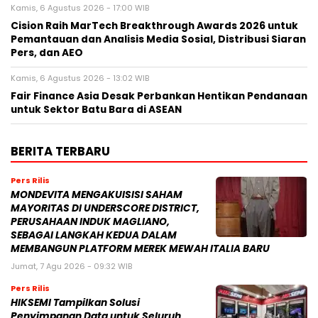
Kamis, 6 Agustus 2026 - 17:00 WIB
Cision Raih MarTech Breakthrough Awards 2026 untuk
Pemantauan dan Analisis Media Sosial, Distribusi Siaran
Pers, dan AEO
Kamis, 6 Agustus 2026 - 13:02 WIB
Fair Finance Asia Desak Perbankan Hentikan Pendanaan
untuk Sektor Batu Bara di ASEAN
BERITA TERBARU
Pers Rilis
MONDEVITA MENGAKUISISI SAHAM
MAYORITAS DI UNDERSCORE DISTRICT,
PERUSAHAAN INDUK MAGLIANO,
SEBAGAI LANGKAH KEDUA DALAM
MEMBANGUN PLATFORM MEREK MEWAH ITALIA BARU
Jumat, 7 Agu 2026 - 09:32 WIB
Pers Rilis
HIKSEMI Tampilkan Solusi
Penyimpanan Data untuk Seluruh