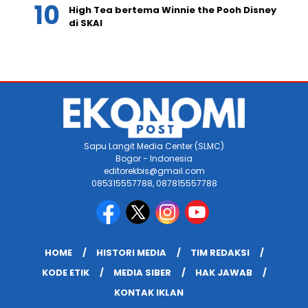
High Tea bertema Winnie the Pooh Disney
di SKAI
Sapu Langit Media Center (SLMC)
Bogor - Indonesia
editorekbis@gmail.com
085315557788, 087815557788
HOME
HISTORI MEDIA
TIM REDAKSI
KODE ETIK
MEDIA SIBER
HAK JAWAB
KONTAK IKLAN