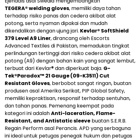
Ejendals asal Swedia mengembangkan
TEGERA
®
welding gloves
, memiliki daya tahan
terhadap risiko panas dan cedera akibat alat
potong, serta nyaman dipakai dan mudah
dikendalikan dengan ujung jari.
Kevlar
®
SoftShield
379 Level A9 Liner
, dirancang oleh Escorts
Advanced Textiles di
Pakistan
, memadukan tingkat
perlindungan tertinggi dari risiko cedera akibat alat
potong (A9) dengan bahan kain yang sangat lembut,
terbuat dari Kevlar
®
dan diperkuat baja.
G-
Tek
®
Paradox™ 21 Gauge (09-K3511) Cut
Resistant Gloves
, berbobot sangat ringan, buatan
produsen asal Amerika Serikat, PIP Global Safety,
memiliki kepraktisan, responsif terhadap sentuhan,
dan tahan panas. Pemenang keempat pada
kategori ini adalah
Anti-laceration, Flame-
Resistant, and Antistatic sleeve
buatan S.E.R.B.
Regain Perform asal Perancis. APD yang serbaguna
ini ideal untuk petugas penegak hukum dan petugas