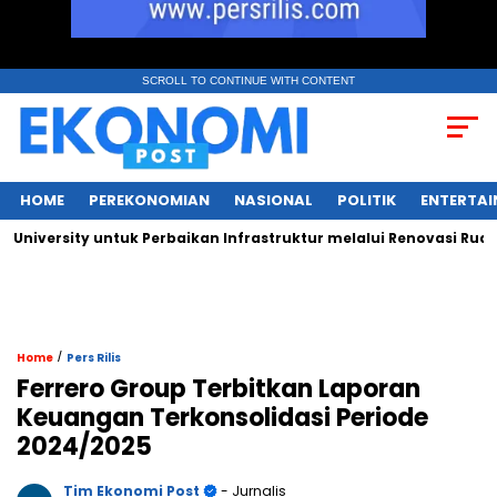
SCROLL TO CONTINUE WITH CONTENT
HOME
PEREKONOMIAN
NASIONAL
POLITIK
ENTERTA
ersity untuk Perbaikan Infrastruktur melalui Renovasi Ruang Pu
/
Home
Pers Rilis
Ferrero Group Terbitkan Laporan
Keuangan Terkonsolidasi Periode
2024/2025
Tim Ekonomi Post
- Jurnalis