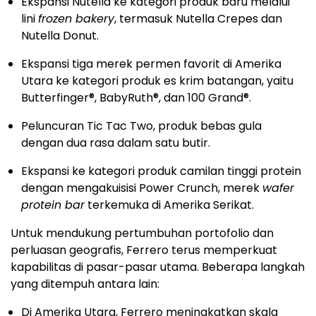
Ekspansi Nutella ke kategori produk baru melalui
lini
frozen bakery
, termasuk Nutella Crepes dan
Nutella Donut.
Ekspansi tiga merek permen favorit di Amerika
Utara ke kategori produk es krim batangan, yaitu
Butterfinger
®
, BabyRuth
®
, dan 100 Grand
®
.
Peluncuran Tic Tac Two, produk bebas gula
dengan dua rasa dalam satu butir.
Ekspansi ke kategori produk camilan tinggi protein
dengan mengakuisisi Power Crunch, merek
wafer
protein bar
terkemuka di Amerika Serikat.
Untuk mendukung pertumbuhan portofolio dan
perluasan geografis, Ferrero terus memperkuat
kapabilitas di pasar-pasar utama. Beberapa langkah
yang ditempuh antara lain:
Di Amerika Utara, Ferrero meningkatkan skala