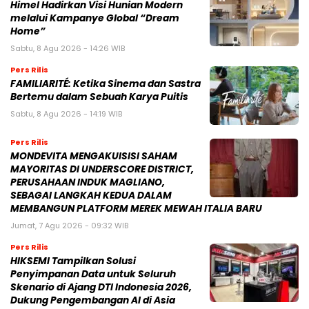
Himel Hadirkan Visi Hunian Modern
melalui Kampanye Global “Dream
Home”
Sabtu, 8 Agu 2026 - 14:26 WIB
Pers Rilis
FAMILIARITÉ: Ketika Sinema dan Sastra
Bertemu dalam Sebuah Karya Puitis
Sabtu, 8 Agu 2026 - 14:19 WIB
Pers Rilis
MONDEVITA MENGAKUISISI SAHAM
MAYORITAS DI UNDERSCORE DISTRICT,
PERUSAHAAN INDUK MAGLIANO,
SEBAGAI LANGKAH KEDUA DALAM
MEMBANGUN PLATFORM MEREK MEWAH ITALIA BARU
Jumat, 7 Agu 2026 - 09:32 WIB
Pers Rilis
HIKSEMI Tampilkan Solusi
Penyimpanan Data untuk Seluruh
Skenario di Ajang DTI Indonesia 2026,
Dukung Pengembangan AI di Asia