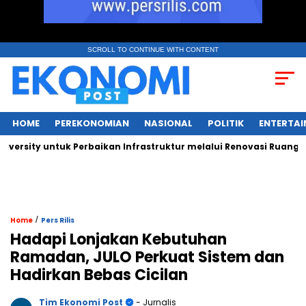
SCROLL TO CONTINUE WITH CONTENT
HOME
PEREKONOMIAN
NASIONAL
POLITIK
ENTERTA
ty untuk Perbaikan Infrastruktur melalui Renovasi Ruang Publik
/
Home
Pers Rilis
Hadapi Lonjakan Kebutuhan
Ramadan, JULO Perkuat Sistem dan
Hadirkan Bebas Cicilan
Tim Ekonomi Post
- Jurnalis