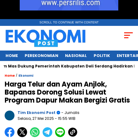
SCROLL TO CONTINUE WITH CONTENT
HOME
PEREKONOMIAN
NASIONAL
POLITIK
ENTERTA
as Dukung Pemerintah Kabupaten Deli Serdang Hadirkan Ruang 
/
Home
Ekonomi
Harga Telur dan Ayam Anjlok,
Bapanas Dorong Solusi Lewat
Program Dapur Makan Bergizi Gratis
Tim Ekonomi Post
- Jurnalis
Selasa, 27 Mei 2025
- 15:55 WIB