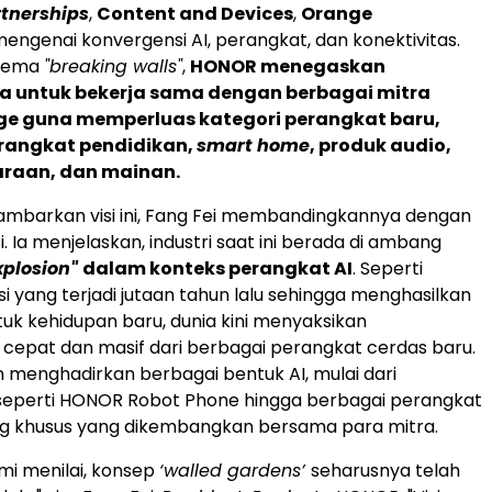
rtnerships
,
Content and Devices
,
Orange
mengenai konvergensi AI, perangkat, dan konektivitas.
tema
"breaking walls"
,
HONOR menegaskan
 untuk bekerja sama dengan berbagai mitra
nge guna memperluas kategori perangkat baru,
rangkat pendidikan,
smart home
, produk audio,
araan, dan mainan.
mbarkan visi ini, Fang Fei membandingkannya dengan
i. Ia menjelaskan, industri saat ini berada di ambang
plosion"
dalam konteks perangkat AI
. Seperti
si yang terjadi jutaan tahun lalu sehingga menghasilkan
uk kehidupan baru, dunia kini menyaksikan
epat dan masif dari berbagai perangkat cerdas baru.
an menghadirkan berbagai bentuk AI, mulai dari
eperti HONOR Robot Phone hingga berbagai perangkat
g khusus yang dikembangkan bersama para mitra.
mi menilai, konsep
‘walled gardens’
seharusnya telah