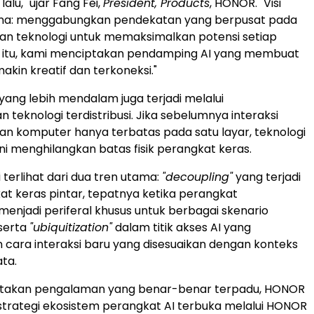
alu," ujar Fang Fei,
President, Products
, HONOR. "Visi
na: menggabungkan pendekatan yang berpusat pada
an teknologi untuk memaksimalkan potensi setiap
uk itu, kami menciptakan pendamping AI yang membuat
kin kreatif dan terkoneksi."
yang lebih mendalam juga terjadi melalui
teknologi terdistribusi. Jika sebelumnya interaksi
n komputer hanya terbatas pada satu layar, teknologi
kini menghilangkan batas fisik perangkat keras.
 terlihat dari dua tren utama:
"decoupling"
yang terjadi
t keras pintar, tepatnya ketika perangkat
njadi periferal khusus untuk berbagai skenario
serta
"ubiquitization"
dalam titik akses AI yang
cara interaksi baru yang disesuaikan dengan konteks
ta.
takan pengalaman yang benar-benar terpadu, HONOR
trategi ekosistem perangkat AI terbuka melalui HONOR