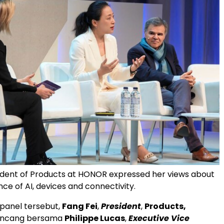
sident of Products at HONOR expressed her views about
ce of AI, devices and connectivity.
 panel tersebut,
Fang Fei
,
President
,
Products,
bincang bersama
Philippe Lucas
,
Executive Vice