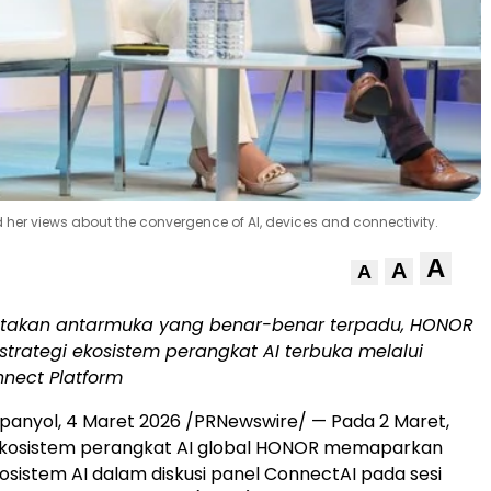
d her views about the convergence of AI, devices and connectivity.
A
A
A
takan antarmuka yang benar-benar terpadu, HONOR
trategi ekosistem perangkat AI terbuka melalui
nect Platform
panyol
,
4 Maret 2026
/PRNewswire/ — Pada 2 Maret,
kosistem perangkat AI global HONOR memaparkan
sistem AI dalam diskusi panel ConnectAI pada sesi