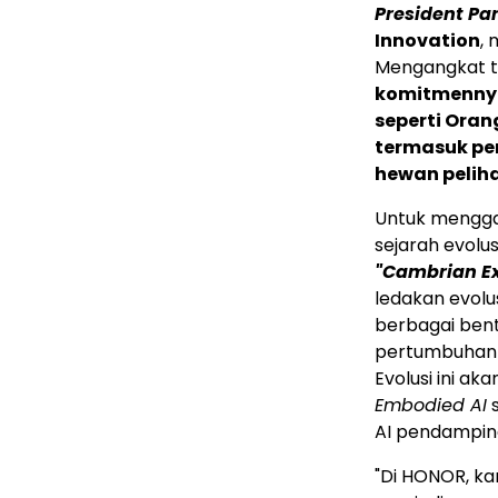
President Pa
Innovation
, 
Mengangkat 
komitmennya
seperti Ora
termasuk pe
hewan pelih
Untuk mengga
sejarah evolus
"Cambrian Ex
ledakan evolu
berbagai bent
pertumbuhan c
Evolusi ini ak
Embodied AI
s
AI pendampin
"Di HONOR, ka