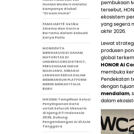
pembukaan Mo
Hunian Modern melalui
Kampanye Global
tersebut, HO
“Dream Home”
ekosistem pe
yang segera m
FAMILIARITÉ: Ketika
Sinema dan Sastra
akhir 2026.
Bertemu dalam Sebuah
Karya Puitis
Lewat strateg
MONDEVITA
produsen pons
MENGAKUISISI SAHAM
global terkemu
MAYORITAS DI
UNDERSCORE DISTRICT,
HONOR AI Co
PERUSAHAAN INDUK
MAGLIANO, SEBAGAI
membuka kema
LANGKAH KEDUA DALAM
Pendekatan te
MEMBANGUN PLATFORM
MEREK MEWAH ITALIA
dengan tujua
BARU
mendalam
,
HIKSEMI Tampilkan Solusi
dalam ekosist
Penyimpanan Data
untuk Seluruh Skenario
di Ajang DTI Indonesia
2026, Dukung
Pengembangan AI di Asia
Tenggara