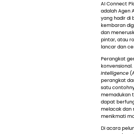
AI Connect Pl
adalah Agen 
yang hadir di 
kembaran digi
dan menerusk
pintar, atau 
lancar dan ce
Perangkat gen
konvensional.
Intelligence
(A
perangkat dari
satu contohny
memadukan tek
dapat berfung
melacak dan 
menikmati mo
Di acara pelu