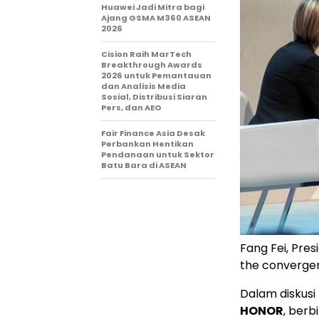
Huawei Jadi Mitra bagi
Ajang GSMA M360 ASEAN
2026
Cision Raih MarTech
Breakthrough Awards
2026 untuk Pemantauan
dan Analisis Media
Sosial, Distribusi Siaran
Pers, dan AEO
Fair Finance Asia Desak
Perbankan Hentikan
Pendanaan untuk Sektor
Batu Bara di ASEAN
Fang Fei, Pre
the convergen
Dalam diskusi
HONOR
, ber