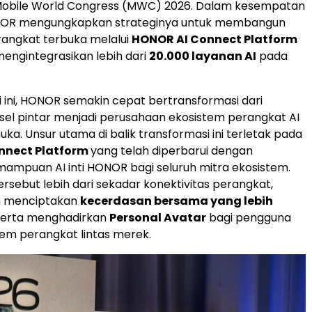
bile World Congress (MWC) 2026. Dalam kesempatan
NOR mengungkapkan strateginya untuk membangun
rangkat terbuka melalui
HONOR AI Connect Platform
engintegrasikan lebih dari
20.000 layanan AI
pada
i ini, HONOR semakin cepat bertransformasi dari
el pintar menjadi perusahaan ekosistem perangkat AI
ka. Unsur utama di balik transformasi ini terletak pada
nnect Platform
yang telah diperbarui dengan
mpuan AI inti HONOR bagi seluruh mitra ekosistem.
rsebut lebih dari sekadar konektivitas perangkat,
n menciptakan
kecerdasan bersama yang lebih
 serta menghadirkan
Personal Avatar
bagi pengguna
em perangkat lintas merek.