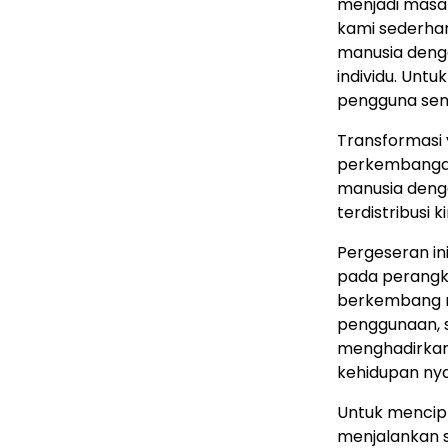
menjadi masa l
kami sederha
manusia deng
individu. Unt
pengguna sema
Transformasi 
perkembangan 
manusia denga
terdistribusi 
Pergeseran ini
pada perangka
berkembang me
penggunaan, 
menghadirkan 
kehidupan nya
Untuk mencip
menjalankan s