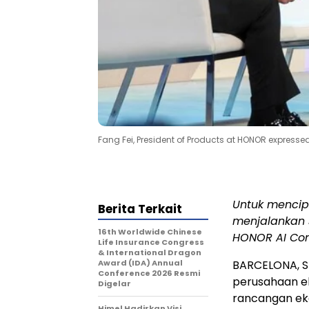
Fang Fei, President of Products at HONOR expresse
Untuk mencip
Berita Terkait
menjalankan s
16th Worldwide Chinese
HONOR AI Con
Life Insurance Congress
& International Dragon
Award (IDA) Annual
BARCELONA, S
Conference 2026 Resmi
perusahaan e
Digelar
rancangan eko
Himel Hadirkan Visi