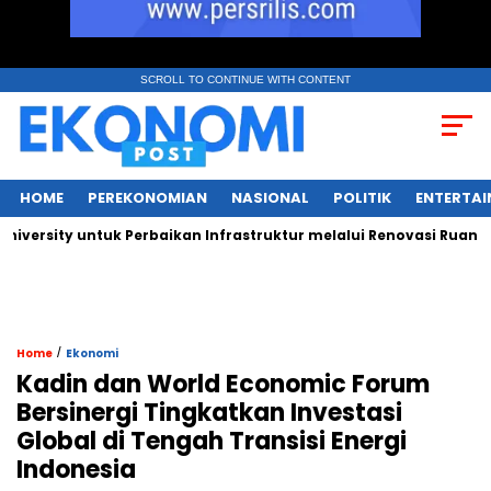
SCROLL TO CONTINUE WITH CONTENT
HOME
PEREKONOMIAN
NASIONAL
POLITIK
ENTERTA
ity untuk Perbaikan Infrastruktur melalui Renovasi Ruang Publi
/
Home
Ekonomi
Kadin dan World Economic Forum
Bersinergi Tingkatkan Investasi
Global di Tengah Transisi Energi
Indonesia