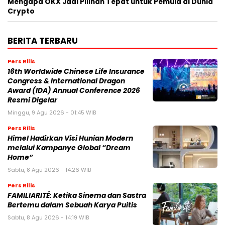
Mengapa OKX Jadi Pilihan Tepat untuk Pemula di Dunia
Crypto
BERITA TERBARU
Pers Rilis
16th Worldwide Chinese Life Insurance
Congress & International Dragon
Award (IDA) Annual Conference 2026
Resmi Digelar
Minggu, 9 Agu 2026 - 01:45 WIB
Pers Rilis
Himel Hadirkan Visi Hunian Modern
melalui Kampanye Global “Dream
Home”
Sabtu, 8 Agu 2026 - 14:26 WIB
Pers Rilis
FAMILIARITÉ: Ketika Sinema dan Sastra
Bertemu dalam Sebuah Karya Puitis
Sabtu, 8 Agu 2026 - 14:19 WIB