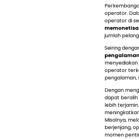
Perkembangan
operator. Dala
operator di s
memonetisas
jumlah pelang
Seiring denga
pengalama
menyediakan s
operator ter
pengalaman, s
Dengan menga
dapat beralih
lebih terjamin
meningkatkan
Misalnya, mel
berjenjang, o
momen penting