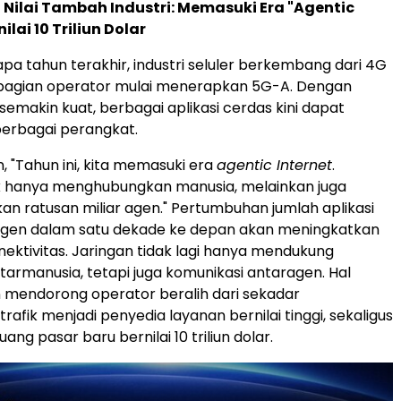
Nilai Tambah Industri: Memasuki Era "Agentic
ilai 10 Triliun Dolar
a tahun terakhir, industri seluler berkembang dari 4G
ebagian operator mulai menerapkan 5G-A. Dengan
semakin kuat, berbagai aplikasi cerdas kini dapat
berbagai perangkat.
, "Tahun ini, kita memasuki era
agentic Internet
.
ak hanya menghubungkan manusia, melainkan juga
 ratusan miliar agen." Pertumbuhan jumlah aplikasi
agen dalam satu dekade ke depan akan meningkatkan
ektivitas. Jaringan tidak lagi hanya mendukung
tarmanusia, tetapi juga komunikasi antaragen. Hal
 mendorong operator beralih dari sekadar
afik menjadi penyedia layanan bernilai tinggi, sekaligus
g pasar baru bernilai 10 triliun dolar.