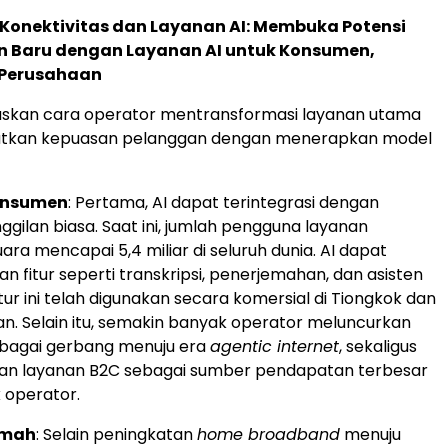
Konektivitas dan Layanan AI: Membuka Potensi
 Baru dengan Layanan AI untuk Konsumen,
 Perusahaan
laskan cara operator mentransformasi layanan utama
tkan kepuasan pelanggan dengan menerapkan model
konsumen
: Pertama, AI dapat terintegrasi dengan
gilan biasa. Saat ini, jumlah pengguna layanan
ara mencapai 5,4 miliar di seluruh dunia. AI dapat
 fitur seperti transkripsi, penerjemahan, dan asisten
itur ini telah digunakan secara komersial di Tiongkok dan
an. Selain itu, semakin banyak operator meluncurkan
ebagai gerbang menuju era
agentic internet
, sekaligus
an layanan B2C sebagai sumber pendapatan terbesar
 operator.
umah
: Selain peningkatan
home broadband
menuju