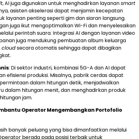
t
, AI juga digunakan untuk menghadirkan layanan
smart
lnya, asisten akselerasi dapat menjamin kecepatan
uk layanan penting seperti gim dan siaran langsung.
ingan juga ikut mengoptimalkan Wi-Fi dan menyelesaikan
lalui perintah suara. Integrasi AI dengan layanan video
panan juga mendukung pembuatan album keluarga
n
cloud
secara otomatis sehingga dapat dibagikan
gkat.
snis
: Di sektor industri, kombinasi 5G-A dan AI dapat
 efisiensi produksi. Misalnya, pabrik cerdas dapat
ermintaan dalam hitungan detik, menjadwalkan
ru dalam hitungan menit, dan menghadirkan produk
hitungan jam.
Membantu Operator Mengembangkan Portofolio
sih banyak peluang yang bisa dimanfaatkan melalui
Operator berada pada posisi terbaik untuk