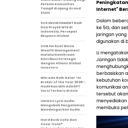
Peningkatan 
Petenis Komunitas
Tampil di Ajang Grand
Internet" Bern
Slam
Dalam beberap
SUS ENVIRONMENT Raih
ke 5G, dan s
Dua Proyek WtE di
Indonesia, Percepat
jaringan yang 
Ekspansi Global
digunakan di 
UOB Perkuat Bisnis
Wealth Management
Li mengatakan
melalui Kemitraan
Jaringan tid
Distribusi Strategis
dengan Allianz Global
menghubungkan
Investors
berbasiskan 
Mitrade Raih Gelar “AI
kebutuhan kon
Broker of the Year 2026”,
komunikasi an
Hadirkan MitradeGPT
Versi Terbaru di Asia
tersebut akan
menyediakan tr
UNISOC Lyric Audio:
Mengubah Pengalaman
membuka peluan
Mendengarkan Audio
Hard Rock Cafe dan
Coca-Cola®