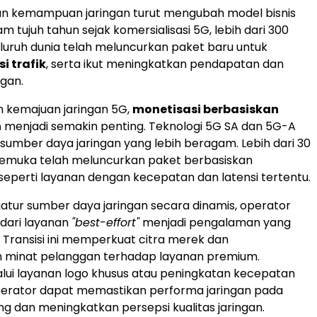
 kemampuan jaringan turut mengubah model bisnis
m tujuh tahun sejak komersialisasi 5G, lebih dari 300
eluruh dunia telah meluncurkan paket baru untuk
i trafik
, serta ikut meningkatkan pendapatan dan
gan.
n kemajuan jaringan 5G,
monetisasi berbasiskan
n
menjadi semakin penting. Teknologi 5G SA dan 5G-A
umber daya jaringan yang lebih beragam. Lebih dari 30
kemuka telah meluncurkan paket berbasiskan
eperti layanan dengan kecepatan dan latensi tertentu.
tur sumber daya jaringan secara dinamis, operator
 dari layanan
"best-effort"
menjadi pengalaman yang
. Transisi ini memperkuat citra merek dan
 minat pelanggan terhadap layanan premium.
alui layanan logo khusus atau peningkatan kecepatan
perator dapat memastikan performa jaringan pada
 dan meningkatkan persepsi kualitas jaringan.