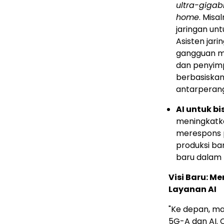
ultra-gigabi
home
. Misa
jaringan unt
Asisten jar
gangguan me
dan penyim
berbasiska
antarperan
AI untuk bi
meningkatkan
merespons p
produksi ba
baru dalam 
Visi Baru: 
Layanan AI
"Ke depan, ma
5G-A dan AI. 