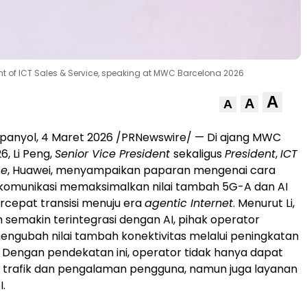
dent of ICT Sales & Service, speaking at MWC Barcelona 2026
A
A
A
panyol
,
4 Maret 2026
/PRNewswire/ — Di ajang MWC
6, Li Peng,
Senior Vice President
sekaligus
President
,
ICT
ce
, Huawei, menyampaikan paparan mengenai cara
ekomunikasi memaksimalkan nilai tambah 5G-A dan AI
cepat transisi menuju era
agentic Internet
. Menurut Li,
n semakin terintegrasi dengan AI, pihak operator
ngubah nilai tambah konektivitas melalui peningkatan
". Dengan pendekatan ini, operator tidak hanya dapat
 trafik dan pengalaman pengguna, namun juga layanan
I.