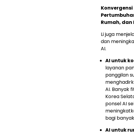
Konvergensi 
Pertumbuhan
Rumah, dan
Li juga menje
dan meningka
AI.
AI untuk 
layanan pang
panggilan su
menghadirkan
AI. Banyak f
Korea Selat
ponsel AI s
meningkatk
bagi banyak
AI untuk r