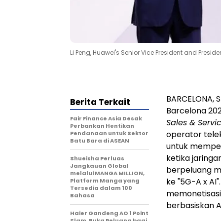
Li Peng, Huawei's Senior Vice President and Presi
BARCELONA, S
Berita Terkait
Barcelona 202
Fair Finance Asia Desak
Sales & Servi
Perbankan Hentikan
operator tel
Pendanaan untuk Sektor
Batu Bara di ASEAN
untuk memper
ketika jaringa
Shueisha Perluas
Jangkauan Global
berpeluang me
melalui MANGA MILLION,
ke "5G-A x AI
Platform Manga yang
Tersedia dalam 100
memonetisasi
Bahasa
berbasiskan A
Haier Gandeng AO 1 Point
Slam, Buka Peluang bagi