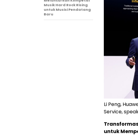
Meluncurkan Kompetisi
Musik Hard Rock Rising
untuk Musisi Pendatang
Baru
Li Peng, Huawe
Service, spea
Transformas
untuk Mempe