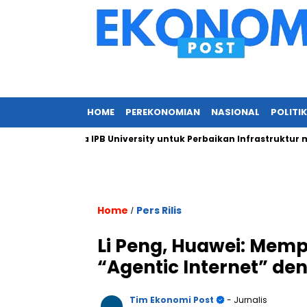
HOME
PEREKONOMIAN
NASIONAL
POLITIK
n Kepada IPB University untuk Perbaikan Infrastruktur melalui 
Home
Pers Rilis
/
Li Peng, Huawei: Mem
“Agentic Internet” de
Tim Ekonomi Post
- Jurnalis