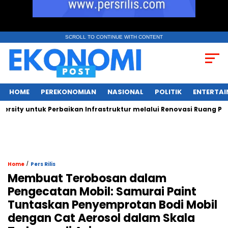
SCROLL TO CONTINUE WITH CONTENT
HOME
PEREKONOMIAN
NASIONAL
POLITIK
ENTERTA
y untuk Perbaikan Infrastruktur melalui Renovasi Ruang Publik
/
Home
Pers Rilis
Membuat Terobosan dalam
Pengecatan Mobil: Samurai Paint
Tuntaskan Penyemprotan Bodi Mobil
dengan Cat Aerosol dalam Skala