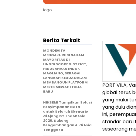
logo
Berita Terkait
MONDEVITA
MENGAKUISISI SAHAM
MAYORITAS DI
UNDERSCORE DISTRICT,
PERUSAHAAN INDUK
MAGLIANO, SEBAGAI
LANGKAH KEDUA DALAM
MEMBANGUN PLATFORM
PORT VILA, V
MEREK MEWAH ITALIA
BARU
global terus
yang mulai te
HIKSEMI Tampilkan Solusi
yang dulu dia
Penyimpanan Data
untuk Seluruh Skenario
ini, perempu
di Ajang DTI Indonesia
2026, Dukung
standar baru 
Pengembangan AI di Asia
seseorang mem
Tenggara