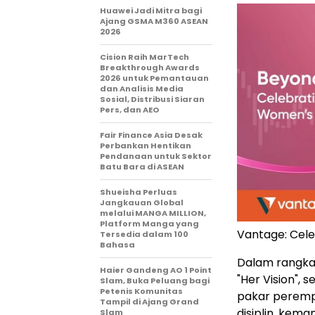
Huawei Jadi Mitra bagi
Ajang GSMA M360 ASEAN
2026
Cision Raih MarTech
Breakthrough Awards
2026 untuk Pemantauan
dan Analisis Media
Sosial, Distribusi Siaran
Pers, dan AEO
Fair Finance Asia Desak
Perbankan Hentikan
Pendanaan untuk Sektor
Batu Bara di ASEAN
Shueisha Perluas
Jangkauan Global
melalui MANGA MILLION,
Platform Manga yang
Vantage: Cele
Tersedia dalam 100
Bahasa
Dalam rangka
Haier Gandeng AO 1 Point
"Her Vision",
Slam, Buka Peluang bagi
Petenis Komunitas
pakar perempu
Tampil di Ajang Grand
disiplin, kem
Slam