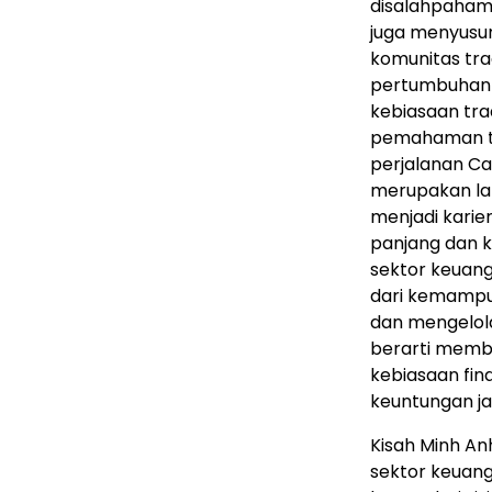
disalahpahami
juga menyusu
komunitas tra
pertumbuhan 
kebiasaan tra
pemahaman ter
perjalanan Ca
merupakan la
menjadi karie
panjang dan k
sektor keuang
dari kemampu
dan mengelola
berarti mem
kebiasaan fin
keuntungan j
Kisah Minh A
sektor keuan