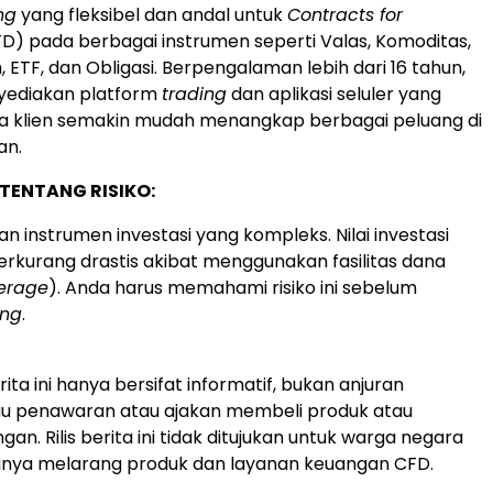
ng
yang fleksibel dan andal untuk
Contracts for
D) pada berbagai instrumen seperti Valas, Komoditas,
 ETF, dan Obligasi. Berpengalaman lebih dari 16 tahun,
ediakan platform
trading
dan aplikasi seluler yang
ga klien semakin mudah menangkap berbagai peluang di
an.
TENTANG RISIKO:
 instrumen investasi yang kompleks. Nilai investasi
rkurang drastis akibat menggunakan fasilitas dana
erage
). Anda harus memahami risiko ini sebelum
ing
.
erita ini hanya bersifat informatif, bukan anjuran
au penawaran atau ajakan membeli produk atau
an. Rilis berita ini tidak ditujukan untuk warga negara
sinya melarang produk dan layanan keuangan CFD.