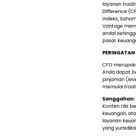
layanan
tradi
Difference
(CF
Indeks, Saham,
Vantage meny
andal sehing
pasar keuang
PERINGATAN 
CFD merupakan
Anda dapat be
pinjaman (
lev
memulai
trad
Sanggahan:
Konten rilis b
keuangan, at
layanan keuang
yang yurisdik