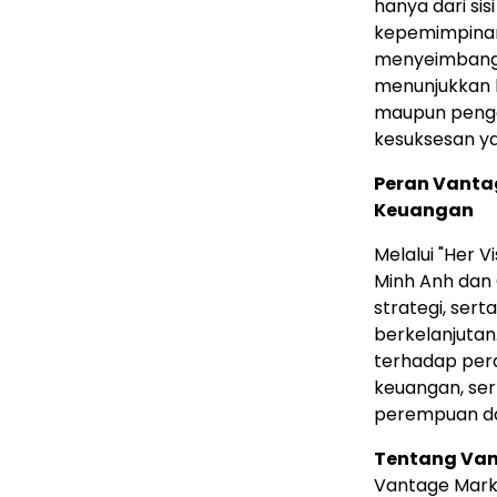
hanya dari sis
kepemimpinan
menyeimbangka
menunjukkan 
maupun penge
kesuksesan yan
Peran Vanta
Keuangan
Melalui "Her V
Minh Anh dan
strategi, sert
berkelanjutan.
terhadap per
keuangan, ser
perempuan da
Tentang Van
Vantage Mark