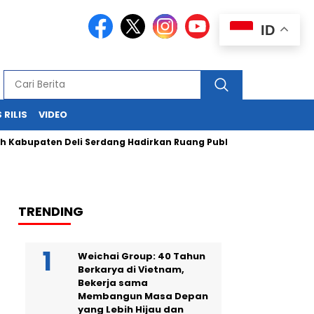
ID
 RILIS
VIDEO
aten Deli Serdang Hadirkan Ruang Publik Bersama melalui Pem
TRENDING
Weichai Group: 40 Tahun
Berkarya di Vietnam,
Bekerja sama
Membangun Masa Depan
yang Lebih Hijau dan