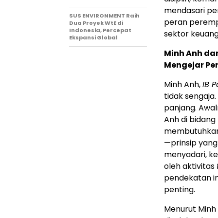
mendasari per
SUS ENVIRONMENT Raih
peran peremp
Dua Proyek WtE di
Indonesia, Percepat
sektor keuang
Ekspansi Global
Minh Anh da
Mengejar P
Minh Anh,
IB P
tidak sengaja.
panjang. Awal
Anh di bidang
membutuhkan k
—prinsip yang
menyadari, ke
oleh aktivitas
pendekatan i
penting.
Menurut Minh A