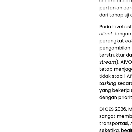
secara andal 
pertanian cer
dari tahap uj
Pada level sis
client
dengan i
perangkat
ed
pengambilan k
terstruktur d
stream
), AIV
tetap menjaga
tidak stabil.
tasking
secara
yang bekerja 
dengan priori
Di CES 2026, 
sangat membu
transportasi,
seketika, beg