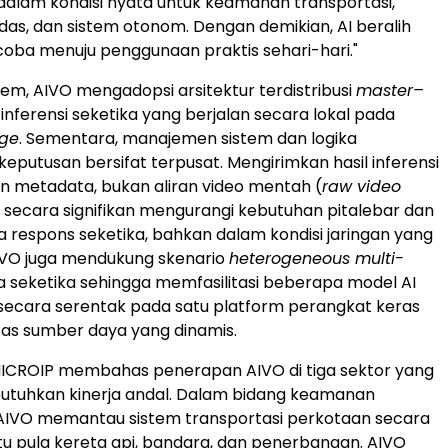
dalam kondisi nyata untuk keamanan transportasi,
das, dan sistem otonom. Dengan demikian, AI beralih
i coba menuju penggunaan praktis sehari-hari."
tem, AIVO mengadopsi arsitektur terdistribusi
master–
nferensi seketika yang berjalan secara lokal pada
ge
. Sementara, manajemen sistem dan logika
eputusan bersifat terpusat. Mengirimkan hasil inferensi
an metadata, bukan aliran video mentah (
raw video
O secara signifikan mengurangi kebutuhan pitalebar dan
 respons seketika, bahkan dalam kondisi jaringan yang
 AIVO juga mendukung skenario
heterogeneous multi-
 seketika sehingga memfasilitasi beberapa model AI
secara serentak pada satu platform perangkat keras
tas sumber daya yang dinamis.
MICROIP membahas penerapan AIVO di tiga sektor yang
tuhkan kinerja andal. Dalam bidang keamanan
 AIVO memantau sistem transportasi perkotaan secara
itu pula kereta api, bandara, dan penerbangan. AIVO