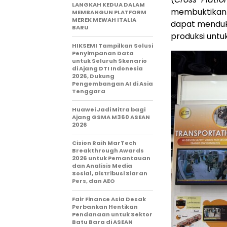
LANGKAH KEDUA DALAM
membuktikan 
MEMBANGUN PLATFORM
MEREK MEWAH ITALIA
dapat menduk
BARU
produksi untuk
HIKSEMI Tampilkan Solusi
Penyimpanan Data
untuk Seluruh Skenario
di Ajang DTI Indonesia
2026, Dukung
Pengembangan AI di Asia
Tenggara
Huawei Jadi Mitra bagi
Ajang GSMA M360 ASEAN
2026
Cision Raih MarTech
Breakthrough Awards
2026 untuk Pemantauan
dan Analisis Media
Sosial, Distribusi Siaran
Pers, dan AEO
Fair Finance Asia Desak
Perbankan Hentikan
Pendanaan untuk Sektor
Batu Bara di ASEAN