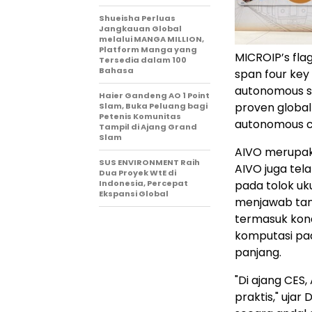
Shueisha Perluas
Jangkauan Global
melalui MANGA MILLION,
Platform Manga yang
MICROIP’s flag
Tersedia dalam 100
Bahasa
span four key
autonomous s
Haier Gandeng AO 1 Point
proven global
Slam, Buka Peluang bagi
Petenis Komunitas
autonomous c
Tampil di Ajang Grand
Slam
AIVO merupak
SUS ENVIRONMENT Raih
AIVO juga tel
Dua Proyek WtE di
Indonesia, Percepat
pada tolok u
Ekspansi Global
menjawab tant
termasuk kond
komputasi pa
panjang.
"Di ajang CES
praktis," ujar 