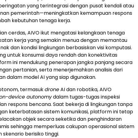
ringatan yang terintegrasi dengan pusat kendali atau
anan pemerintah—meningkatkan kemampuan respons
ah kebutuhan tenaga kerja.
an cerdas, AIVO ikut mengatasi kelangkaan tenaga
gkatan kerja yang semakin menua dengan memantau
nak dan kondisi lingkungan berbasiskan visi komputasi.
ang untuk konsumsi daya rendah dan konektivitas
tform ini mendukung penerapan jangka panjang secara
kungan pertanian, serta menerjemahkan analisis dari
an dalam model AI yang siap digunakan.
 otonom, termasuk
drone
AI dan robotika, AIVO
on-device autonomy
dalam tugas-tugas inspeksi
 dan respons bencana. Saat bekerja di lingkungan tanpa
an keterbatasan sistem komunikasi, platform ini tetap
lacakan objek secara seketika dan penghindaran
namis sehingga memperluas cakupan operasional sistem
skenario berisiko tinggi.