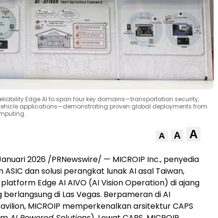
liability Edge AI to span four key domains—transportation security,
vehicle applications—demonstrating proven global deployments from
mputing.
A
A
A
 Januari 2026 /PRNewswire/ — MICROIP Inc., penyedia
n ASIC dan solusi perangkat lunak AI asal
Taiwan
,
latform Edge AI AIVO (AI Vision Operation) di ajang
 berlangsung di
Las Vegas
. Berpameran di AI
Pavilion, MICROIP memperkenalkan arsitektur CAPS
rm AI Powered Solutions
). Lewat CAPS, MICROIP