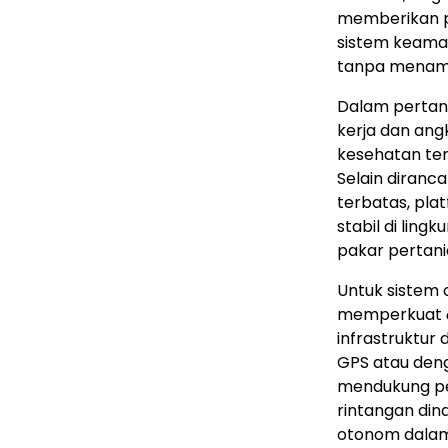
memberikan pe
sistem keam
tanpa menamb
Dalam pertani
kerja dan an
kesehatan ter
Selain diranc
terbatas, pla
stabil di ling
pakar pertani
Untuk sistem
memperkuat
infrastruktur
GPS atau deng
mendukung pe
rintangan di
otonom dalam 