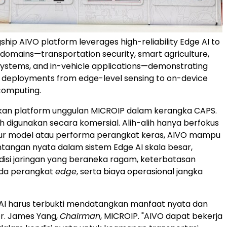
ship AIVO platform leverages high-reliability Edge AI to
 domains—transportation security, smart agriculture,
ystems, and in-vehicle applications—demonstrating
 deployments from edge-level sensing to on-device
omputing.
an platform unggulan MICROIP dalam kerangka CAPS.
ah digunakan secara komersial. Alih-alih hanya berfokus
kur model atau performa perangkat keras, AIVO mampu
angan nyata dalam sistem Edge AI skala besar,
isi jaringan yang beraneka ragam, keterbatasan
da perangkat
edge
, serta biaya operasional jangka
, AI harus terbukti mendatangkan manfaat nyata dan
Dr.
James Yang
,
Chairman
, MICROIP. "AIVO dapat bekerja