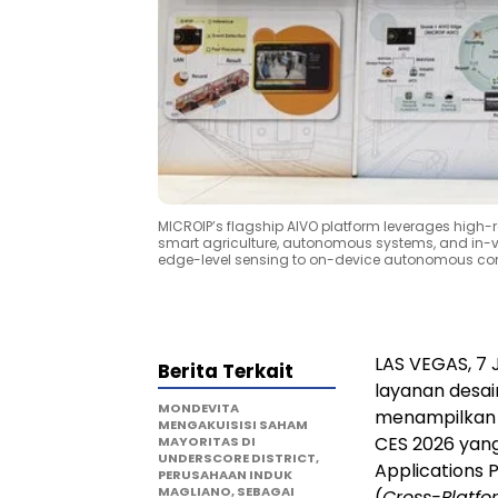
MICROIP’s flagship AIVO platform leverages high-re
smart agriculture, autonomous systems, and in-
edge-level sensing to on-device autonomous co
LAS VEGAS
, 7
Berita Terkait
layanan desai
MONDEVITA
menampilkan p
MENGAKUISISI SAHAM
CES 2026 yang
MAYORITAS DI
UNDERSCORE DISTRICT,
Applications 
PERUSAHAAN INDUK
MAGLIANO, SEBAGAI
(
Cross-Platfo