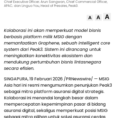
Chief Executive Officer; Arun Sangwan, Chief Commercial Officer,
APAC; dan Linguo You, Head of Presales, Peak3.
A
A
A
Kolaborasi ini akan memperkuat model bisnis
berbasis platform milik MSIG dengan
memanfaatkan Graphene, sebuah intelligent core
system dari Peak3. Sistem ini dirancang untuk
meningkatkan konektivitas ekosistem dan
mendukung pertumbuhan bisnis lintasnegara
secara efisien.
SINGAPURA, 19 Februari 2026 /PRNewswire/ — MSIG
Asia hari ini resmi mengumumkan penunjukan Peak3
sebagai mitra platform asuransi digital strategis.
Kolaborasi ini menandai langkah besar dalam
mempercepatan kepemimpinan pasar di bidang
asuransi digital, sekaligus memperkuat posisi MSIG
sebagai mitra pilihan untuk solusi asuransi cerdas