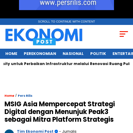
SCROLL TO CONTINUE WITH CONTENT
HOME
PEREKONOMIAN
NASIONAL
POLITIK
ENTERTA
ntuk Perbaikan Infrastruktur melalui Renovasi Ruang Publik
/
Home
Pers Rilis
MSIG Asia Mempercepat Strategi
Digital dengan Menunjuk Peak3
sebagai Mitra Platform Strategis
Tim Ekonomi Post
- Jurnalis