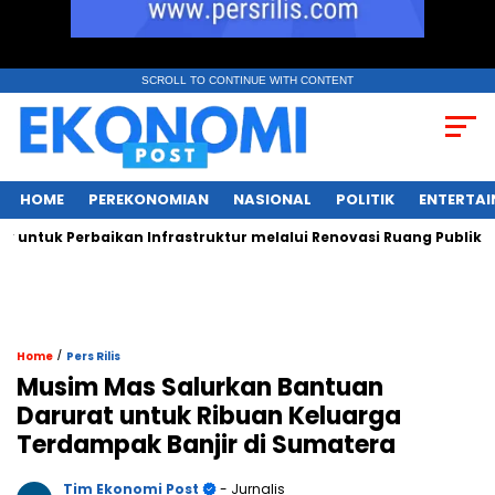
SCROLL TO CONTINUE WITH CONTENT
HOME
PEREKONOMIAN
NASIONAL
POLITIK
ENTERTA
uk Perbaikan Infrastruktur melalui Renovasi Ruang Publik
/
Home
Pers Rilis
Musim Mas Salurkan Bantuan
Darurat untuk Ribuan Keluarga
Terdampak Banjir di Sumatera
Tim Ekonomi Post
- Jurnalis