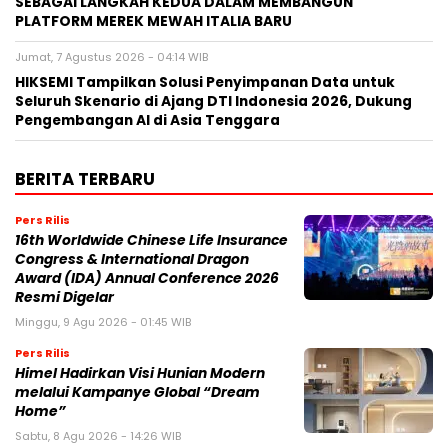
SEBAGAI LANGKAH KEDUA DALAM MEMBANGUN
PLATFORM MEREK MEWAH ITALIA BARU
Jumat, 7 Agustus 2026 - 04:14 WIB
HIKSEMI Tampilkan Solusi Penyimpanan Data untuk
Seluruh Skenario di Ajang DTI Indonesia 2026, Dukung
Pengembangan AI di Asia Tenggara
BERITA TERBARU
Pers Rilis
16th Worldwide Chinese Life Insurance
Congress & International Dragon
Award (IDA) Annual Conference 2026
Resmi Digelar
Minggu, 9 Agu 2026 - 01:45 WIB
Pers Rilis
Himel Hadirkan Visi Hunian Modern
melalui Kampanye Global “Dream
Home”
Sabtu, 8 Agu 2026 - 14:26 WIB