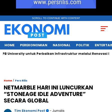
SCROLL TO CONTINUE WITH CONTENT
HOME
PEREKONOMIAN
NASIONAL
POLITIK
ENTERTA
niversity untuk Perbaikan Infrastruktur melalui Renovasi Ruang
/
Home
Pers Rilis
NETMARBLE HARI INI LUNCURKAN
“STONEAGE IDLE ADVENTURE”
SECARA GLOBAL
Tim Ekonomi Post
- Jurnalis