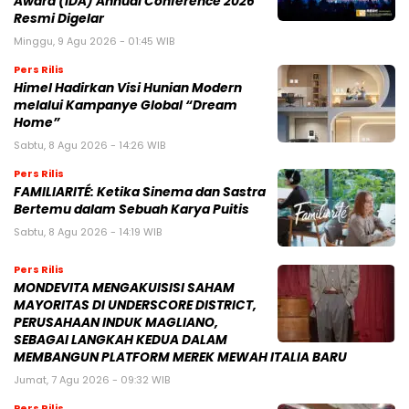
Award (IDA) Annual Conference 2026
Resmi Digelar
Minggu, 9 Agu 2026 - 01:45 WIB
Pers Rilis
Himel Hadirkan Visi Hunian Modern
melalui Kampanye Global “Dream
Home”
Sabtu, 8 Agu 2026 - 14:26 WIB
Pers Rilis
FAMILIARITÉ: Ketika Sinema dan Sastra
Bertemu dalam Sebuah Karya Puitis
Sabtu, 8 Agu 2026 - 14:19 WIB
Pers Rilis
MONDEVITA MENGAKUISISI SAHAM
MAYORITAS DI UNDERSCORE DISTRICT,
PERUSAHAAN INDUK MAGLIANO,
SEBAGAI LANGKAH KEDUA DALAM
MEMBANGUN PLATFORM MEREK MEWAH ITALIA BARU
Jumat, 7 Agu 2026 - 09:32 WIB
Pers Rilis