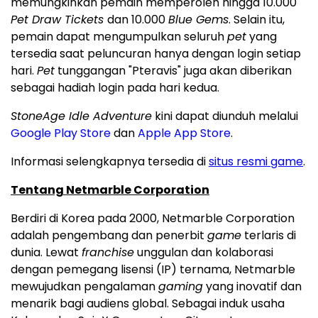
memungkinkan pemain memperoleh hingga 10.000
Pet Draw Tickets
dan 10.000
Blue Gems
. Selain itu,
pemain dapat mengumpulkan seluruh
pet
yang
tersedia saat peluncuran hanya dengan login setiap
hari.
Pet
tunggangan "Pteravis" juga akan diberikan
sebagai hadiah login pada hari kedua.
StoneAge Idle Adventure
kini dapat diunduh melalui
Google Play Store
dan
Apple App Store
.
Informasi selengkapnya tersedia di
situs resmi game
.
Tentang Netmarble Corporation
Berdiri di Korea pada 2000, Netmarble Corporation
adalah pengembang dan penerbit
game
terlaris di
dunia. Lewat
franchise
unggulan dan kolaborasi
dengan pemegang lisensi (IP) ternama, Netmarble
mewujudkan pengalaman
gaming
yang inovatif dan
menarik bagi audiens global. Sebagai induk usaha