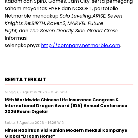
Kabam dan SpinX Games, Jam City, serta pemegang
saham mayoritas HYBE dan NCSOFT, portofolio
Netmarble mencakup
Solo Leveling:ARISE
,
Seven
Knights Re:BIRTH
,
Raven2
,
MARVEL Future
Fight,
dan
The Seven Deadly Sins: Grand Cross
.
Informasi
selengkapnya:
http://company.netmarble.com
.
BERITA TERKAIT
Minggu, 9 Agustus 2026 - 01:45 WIB
16th Worldwide Chinese Life Insurance Congress &
International Dragon Award (IDA) Annual Conference
2026 Resmi Digelar
Sabtu, 8 Agustus 2026 - 14:26 WIB
Himel Hadirkan Visi Hunian Modern melalui Kampanye
Global “Dream Home”