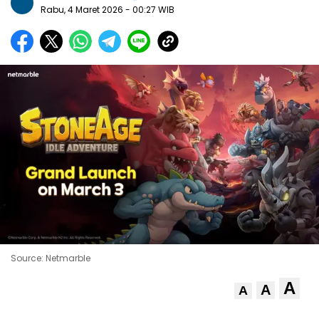
Rabu, 4 Maret 2026
- 00:27 WIB
Source: Netmarble
A
A
A