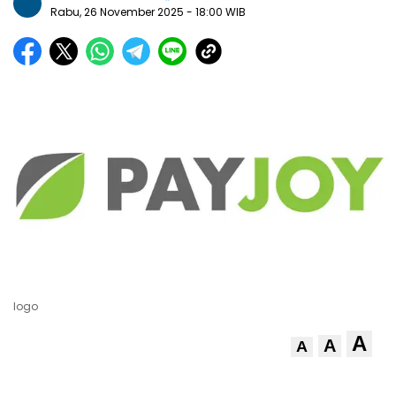
Rabu, 26 November 2025
- 18:00 WIB
logo
A
A
A