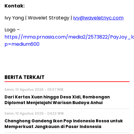
Kontak:
Ivy Yang
| Wavelet Strategy |
ivy@waveletnyc.com
Logo –
https://mma.prnasia.com/media2/2573822/PayJoy_lo
p=medium600
BERITA TERKAIT
Senin, 10 Agustus 2026 - 05:57 WIB
Dari Kertas Xuan hingga Desa Xidi, Rombongan
Diplomat Menjelajahi Warisan Budaya Anhui
Senin, 10 Agustus 2026 - 04:22 WIB
Changhong Gandeng Ikon Pop Indonesia Rossa untuk
Memperkuat Jangkauan di Pasar Indonesia