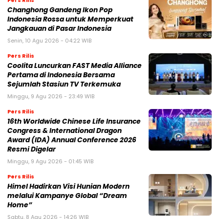
Changhong Gandeng Ikon Pop
Indonesia Rossa untuk Memperkuat
Jangkauan di Pasar Indonesia
Senin, 10 Agu 2026 - 04:22 WIB
Pers Rilis
Coolita Luncurkan FAST Media Alliance
Pertama di Indonesia Bersama
Sejumlah Stasiun TV Terkemuka
Minggu, 9 Agu 2026 - 23:49 WIB
Pers Rilis
16th Worldwide Chinese Life Insurance
Congress & International Dragon
Award (IDA) Annual Conference 2026
Resmi Digelar
Minggu, 9 Agu 2026 - 01:45 WIB
Pers Rilis
Himel Hadirkan Visi Hunian Modern
melalui Kampanye Global “Dream
Home”
Sabtu, 8 Agu 2026 - 14:26 WIB