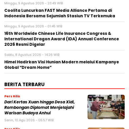
Minggu, 9 Agustus 2026 - 23:49 WIB
Coolita Luncurkan FAST Media Alliance Pertama di
Indonesia Bersama Sejumlah Stasiun TV Terkemuka
Minggu, 9 Agustus 2026 - 01:45 WIB
16th Worldwide Chinese Life Insurance Congress &
International Dragon Award (IDA) Annual Conference
2026 Resmi Digelar
Sabtu, 8 Agustus 2026 - 14:26 WIB
Himel Hadirkan Visi Hunian Modern melalui Kampanye
Global “Dream Home”
BERITA TERBARU
Pers Rilis
Dari Kertas Xuan hingga Desa Xidi,
Rombongan Diplomat Menjelajahi
Warisan Budaya Anhui
Senin, 10 Agu 2026 - 05:57 WIB
Pers Rilis