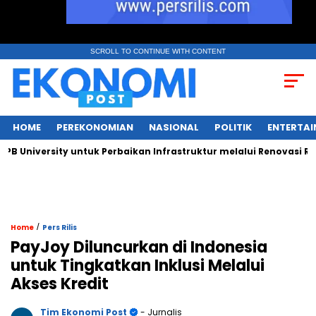
SCROLL TO CONTINUE WITH CONTENT
HOME
PEREKONOMIAN
NASIONAL
POLITIK
ENTERTA
niversity untuk Perbaikan Infrastruktur melalui Renovasi Ruang
/
Home
Pers Rilis
PayJoy Diluncurkan di Indonesia
untuk Tingkatkan Inklusi Melalui
Akses Kredit
Tim Ekonomi Post
- Jurnalis