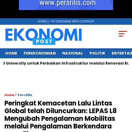
SCROLL TO CONTINUE WITH CONTENT
HOME
PEREKONOMIAN
NASIONAL
POLITIK
ENTERTA
versity untuk Perbaikan Infrastruktur melalui Renovasi Ruang P
/
Home
Pers Rilis
Peringkat Kemacetan Lalu Lintas
Global telah Diluncurkan: LEPAS L8
Mengubah Pengalaman Mobilitas
melalui Pengalaman Berkendara