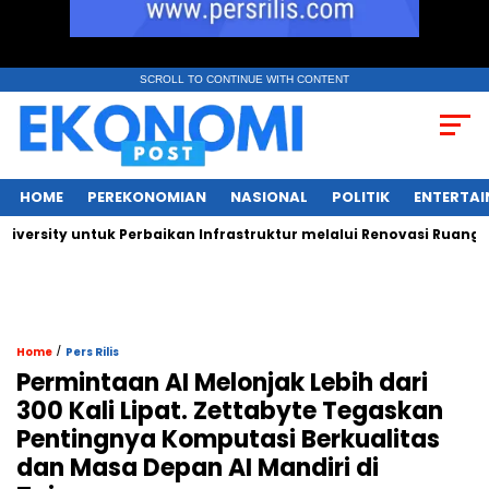
SCROLL TO CONTINUE WITH CONTENT
HOME
PEREKONOMIAN
NASIONAL
POLITIK
ENTERTA
sity untuk Perbaikan Infrastruktur melalui Renovasi Ruang Publ
/
Home
Pers Rilis
Permintaan AI Melonjak Lebih dari
300 Kali Lipat. Zettabyte Tegaskan
Pentingnya Komputasi Berkualitas
dan Masa Depan AI Mandiri di