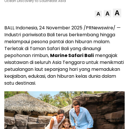
Ocean Discovery to Southeast Asia
A
A
A
BALI, Indonesia
,
24 November 2025
/PRNewswire/ —
Industri pariwisata
Bali
terus berkembang hingga
melampaui pesona pantai dan hiburan malam.
Terletak di Taman Safari Bali yang dinaungi
pepohonan rimbun,
Marine Safari Bali
mengajak
wisatawan di seluruh
Asia Tenggara
untuk menikmati
petualangan laut sepanjang hari yang memadukan
keajaiban, edukasi, dan hiburan kelas dunia dalam
satu destinasi.