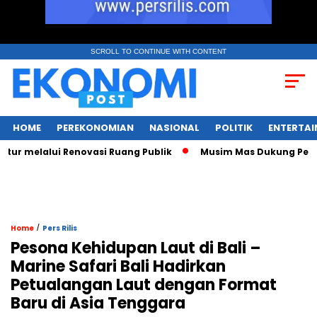
SCROLL TO CONTINUE WITH CONTENT
HOME
PEREKONOMIAN
NASIONAL
POLITIK
ENTERTA
 melalui Renovasi Ruang Publik
Musim Mas Dukung Pemerint
/
Home
Pers Rilis
Pesona Kehidupan Laut di Bali –
Marine Safari Bali Hadirkan
Petualangan Laut dengan Format
Baru di Asia Tenggara