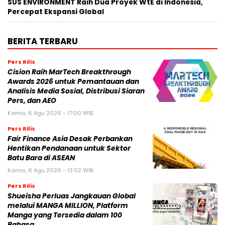
SUS ENVIRONMENT Raih Dua Proyek WtE di Indonesia,
Percepat Ekspansi Global
BERITA TERBARU
Pers Rilis
Cision Raih MarTech Breakthrough
Awards 2026 untuk Pemantauan dan
Analisis Media Sosial, Distribusi Siaran
Pers, dan AEO
Kamis, 6 Agu 2026 - 17:00 WIB
Pers Rilis
Fair Finance Asia Desak Perbankan
Hentikan Pendanaan untuk Sektor
Batu Bara di ASEAN
Kamis, 6 Agu 2026 - 13:02 WIB
Pers Rilis
Shueisha Perluas Jangkauan Global
melalui MANGA MILLION, Platform
Manga yang Tersedia dalam 100
Bahasa