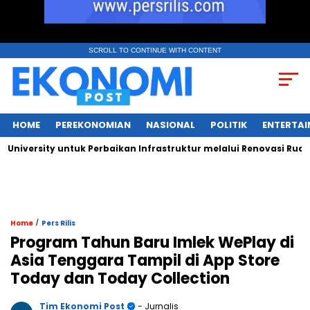
SCROLL TO CONTINUE WITH CONTENT
HOME
PEREKONOMIAN
NASIONAL
POLITIK
ENTERTA
ersity untuk Perbaikan Infrastruktur melalui Renovasi Ruang Pu
/
Home
Pers Rilis
Program Tahun Baru Imlek WePlay di
Asia Tenggara Tampil di App Store
Today dan Today Collection
Tim Ekonomi Post
- Jurnalis