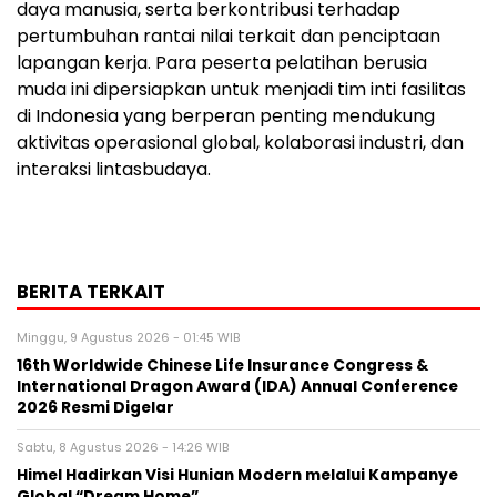
daya manusia, serta berkontribusi terhadap
pertumbuhan rantai nilai terkait dan penciptaan
lapangan kerja. Para peserta pelatihan berusia
muda ini dipersiapkan untuk menjadi tim inti fasilitas
di Indonesia yang berperan penting mendukung
aktivitas operasional global, kolaborasi industri, dan
interaksi lintasbudaya.
BERITA TERKAIT
Minggu, 9 Agustus 2026 - 01:45 WIB
16th Worldwide Chinese Life Insurance Congress &
International Dragon Award (IDA) Annual Conference
2026 Resmi Digelar
Sabtu, 8 Agustus 2026 - 14:26 WIB
Himel Hadirkan Visi Hunian Modern melalui Kampanye
Global “Dream Home”