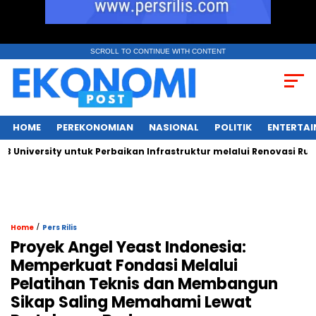
SCROLL TO CONTINUE WITH CONTENT
HOME
PEREKONOMIAN
NASIONAL
POLITIK
ENTERTA
ersity untuk Perbaikan Infrastruktur melalui Renovasi Ruang Pu
/
Home
Pers Rilis
Proyek Angel Yeast Indonesia:
Memperkuat Fondasi Melalui
Pelatihan Teknis dan Membangun
Sikap Saling Memahami Lewat