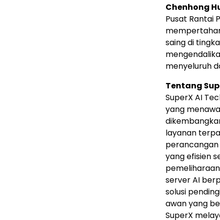
Chenhong H
Pusat Rantai 
mempertahanka
saing di tingk
mengendalikan
menyeluruh da
Tentang Sup
SuperX AI Tech
yang menawar
dikembangkan 
layanan terpa
perancangan d
yang efisien s
pemeliharaan
server AI berp
solusi pending
awan yang ber
SuperX melayan