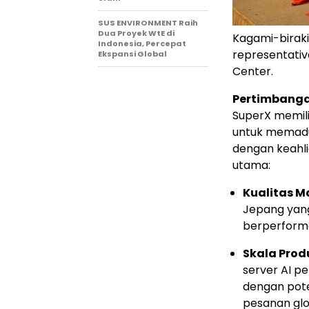
SUS ENVIRONMENT Raih
Dua Proyek WtE di
Kagami-biraki
Indonesia, Percepat
representativ
Ekspansi Global
Center.
Pertimbanga
SuperX memili
untuk memaduk
dengan keahlia
utama:
Kualitas M
Jepang yang
berperforma
Skala Prod
server AI p
dengan pote
pesanan gl