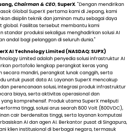
uang,
Chairman & CEO
,
SuperX
. "Dengan mendirikan
Pasok Global SuperX pertama kami di Jepang, kami
n disiplin teknik dan jaminan mutu sebagai daya
at global. Fasilitas tersebut membantu kami
 standar produksi sekaligus menghadirkan solusi AI
n andal bagi pelanggan di seluruh dunia."
erX AI Technology Limited (NASDAQ: SUPX)
nology Limited adalah penyedia solusi infrastruktur AI
kan portofolio lengkap perangkat keras yang
secara mandiri, perangkat lunak canggih, serta
du untuk pusat data AI. Layanan SuperX mencakup
an perencanaan solusi, integrasi produk infrastruktur
ecara biaya, serta aktivitas operasional dan
 yang komprehensif. Produk utama SuperX meliputi
erforma tinggi, solusi arus searah 800 Volt (800VDC),
inan cair berdensitas tinggi, serta layanan komputasi
basiskan AI dan agen AI. Berkantor pusat di Singapura,
i klien institusional di berbagai negara, termasuk