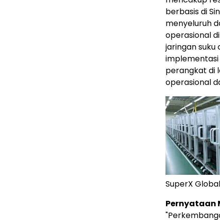
berbasis di Si
menyeluruh da
operasional d
jaringan suku
implementasi 
perangkat di
operasional da
SuperX Global
Pernyataan
"Perkembangan