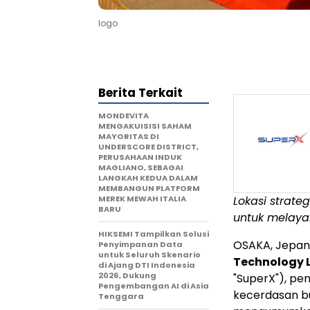
logo
Berita Terkait
MONDEVITA
MENGAKUISISI SAHAM
MAYORITAS DI
UNDERSCORE DISTRICT,
PERUSAHAAN INDUK
MAGLIANO, SEBAGAI
LANGKAH KEDUA DALAM
MEMBANGUN PLATFORM
MEREK MEWAH ITALIA
Lokasi strate
BARU
untuk melayan
HIKSEMI Tampilkan Solusi
OSAKA, Jepa
Penyimpanan Data
untuk Seluruh Skenario
Technology 
di Ajang DTI Indonesia
2026, Dukung
"SuperX"), pen
Pengembangan AI di Asia
kecerdasan bu
Tenggara