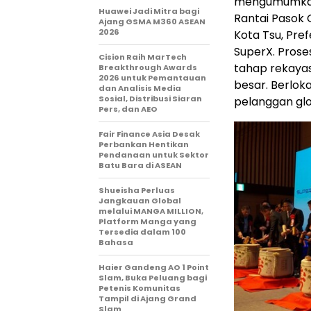
mengumumkan p
Huawei Jadi Mitra bagi
Rantai Pasok G
Ajang GSMA M360 ASEAN
2026
Kota Tsu, Pref
SuperX. Proses
Cision Raih MarTech
tahap rekayas
Breakthrough Awards
2026 untuk Pemantauan
besar. Berloka
dan Analisis Media
Sosial, Distribusi Siaran
pelanggan glo
Pers, dan AEO
Fair Finance Asia Desak
Perbankan Hentikan
Pendanaan untuk Sektor
Batu Bara di ASEAN
Shueisha Perluas
Jangkauan Global
melalui MANGA MILLION,
Platform Manga yang
Tersedia dalam 100
Bahasa
Haier Gandeng AO 1 Point
Slam, Buka Peluang bagi
Petenis Komunitas
Tampil di Ajang Grand
Slam