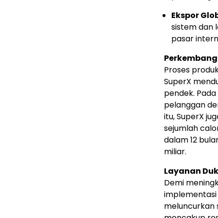
Ekspor Glo
sistem dan 
pasar intern
Perkembang
Proses produk
SuperX menduk
pendek. Pada 
pelanggan deng
itu, SuperX 
sejumlah calo
dalam 12 bula
miliar.
Layanan Duk
Demi meningk
implementasi 
meluncurkan s
mencakup res