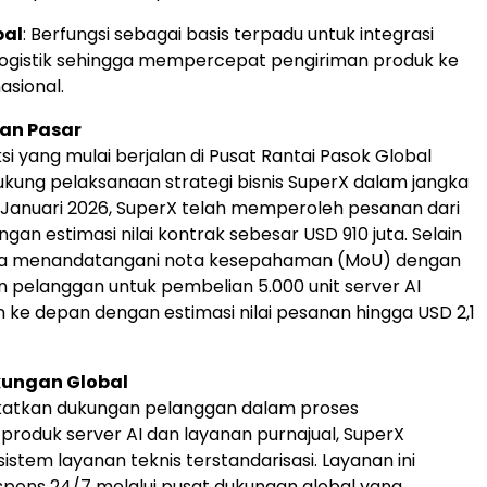
bal
: Berfungsi sebagai basis terpadu untuk integrasi
logistik sehingga mempercepat pengiriman produk ke
asional.
an Pasar
si yang mulai berjalan di Pusat Rantai Pasok Global
ung pelaksanaan strategi bisnis SuperX dalam jangka
Januari 2026, SuperX telah memperoleh pesanan dari
an estimasi nilai kontrak sebesar USD 910 juta. Selain
juga menandatangani nota kesepahaman (MoU) dengan
n pelanggan untuk pembelian 5.000 unit server AI
n ke depan dengan estimasi nilai pesanan hingga USD 2,1
ungan Global
atkan dukungan pelanggan dalam proses
produk server AI dan layanan purnajual, SuperX
istem layanan teknis terstandarisasi. Layanan ini
pons 24/7 melalui pusat dukungan global yang