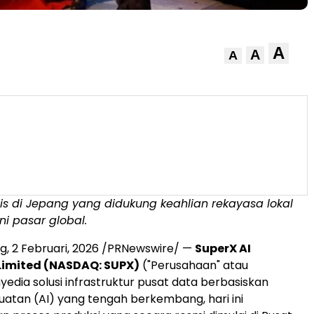
A
A
A
gis di Jepang yang didukung keahlian rekayasa lokal
i pasar global.
ng
,
2 Februari, 2026
/PRNewswire/ —
SuperX AI
Limited (NASDAQ: SUPX)
("Perusahaan" atau
yedia solusi infrastruktur pusat data berbasiskan
atan (AI) yang tengah berkembang, hari ini