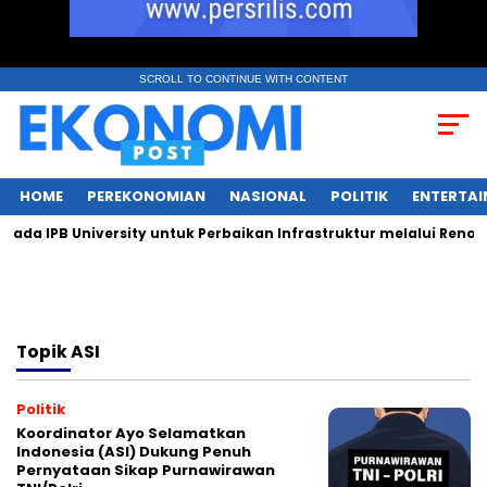
SCROLL TO CONTINUE WITH CONTENT
HOME
PEREKONOMIAN
NASIONAL
POLITIK
ENTERTA
a IPB University untuk Perbaikan Infrastruktur melalui Renovas
Topik
ASI
Politik
Koordinator Ayo Selamatkan
Indonesia (ASI) Dukung Penuh
Pernyataan Sikap Purnawirawan