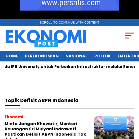
SCROLL TO CONTINUE WITH CONTENT
HOME
PEREKONOMIAN
NASIONAL
POLITIK
ENTERTA
 IPB University untuk Perbaikan Infrastruktur melalui Renovasi
Topik
Defisit ABPN Indonesia
Ekonomi
Minta Jangan Khawatir, Menteri
Keuangan Sri Mulyani Indrawati
Pastikan Defisit ABPN Indonesia Tak