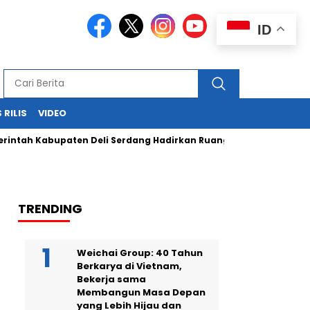
ID
 RILIS
VIDEO
tah Kabupaten Deli Serdang Hadirkan Ruang Publik Bersama me
TRENDING
Weichai Group: 40 Tahun
Berkarya di Vietnam,
Bekerja sama
Membangun Masa Depan
yang Lebih Hijau dan