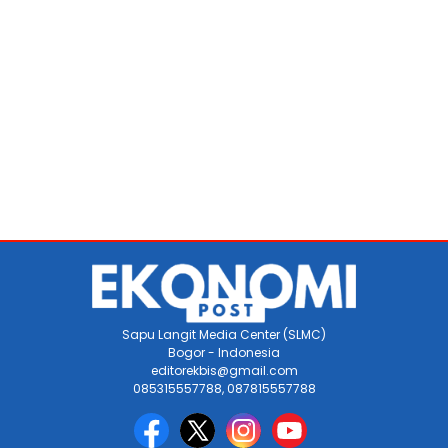
Sapu Langit Media Center (SLMC)
Bogor - Indonesia
editorekbis@gmail.com
085315557788, 087815557788