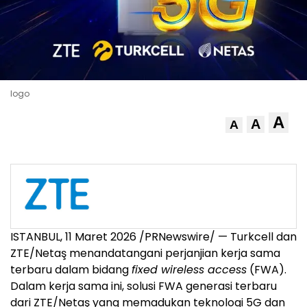
logo
A
A
A
ISTANBUL
,
11 Maret 2026
/PRNewswire/ — Turkcell dan
ZTE/Netaş menandatangani perjanjian kerja sama
terbaru dalam bidang
fixed wireless access
(FWA).
Dalam kerja sama ini, solusi FWA generasi terbaru
dari ZTE/Netaş yang memadukan teknologi 5G dan