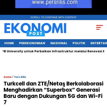
SCROLL TO CONTINUE WITH CONTENT
HOME
PEREKONOMIAN
NASIONAL
POLITIK
ENTERTA
versity untuk Perbaikan Infrastruktur melalui Renovasi Ruang 
/
Home
Pers Rilis
Turkcell dan ZTE/Netaş Berkolaborasi
Menghadirkan “Superbox” Generasi
Baru dengan Dukungan 5G dan Wi-Fi
7