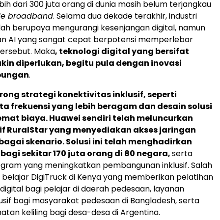
bih dari 300 juta orang di dunia masih belum terjangkau
le broadband
. Selama dua dekade terakhir, industri
lah berupaya mengurangi kesenjangan digital, namun
 AI yang sangat cepat berpotensi memperlebar
tersebut. Maka
, teknologi digital yang bersifat
akin diperlukan, begitu pula dengan inovasi
bungan
.
ng strategi konektivitas inklusif, seperti
ta frekuensi yang lebih beragam dan desain solusi
emat biaya. Huawei sendiri telah meluncurkan
tif RuralStar yang menyediakan akses jaringan
rbagai skenario. Solusi ini telah menghadirkan
bagi sekitar 170 juta orang di 80 negara,
serta
gram yang meningkatkan pembangunan inklusif. Salah
s belajar DigiTruck di Kenya yang memberikan pelatihan
digital bagi pelajar di daerah pedesaan, layanan
usif bagi masyarakat pedesaan di Bangladesh, serta
atan keliling bagi desa-desa di Argentina.