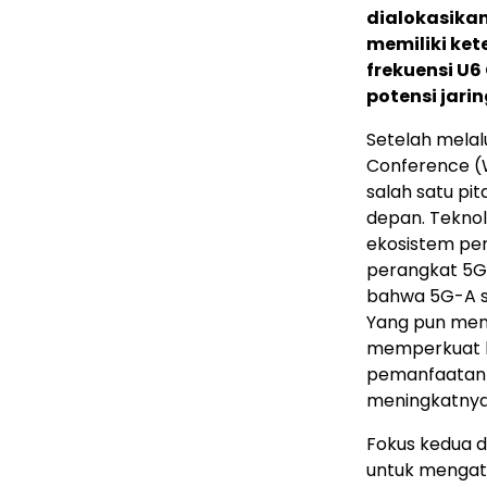
dialokasikan
memiliki ket
frekuensi U6
potensi jari
Setelah melal
Conference (W
salah satu pit
depan. Tekno
ekosistem pera
perangkat 5G
bahwa 5G-A si
Yang pun meng
memperkuat 
pemanfaatan 
meningkatnya
Fokus kedua 
untuk mengata