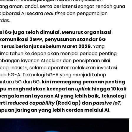
yang aman, andal, serta berlatensi sangat rendah guna
laborasi AI secara
real time
dan pengambilan
das.
i 6G juga telah dimulai. Menurut organisasi
ekomunikasi 3GPP, penyusunan standar 6G
 terus berlanjut sebelum Maret 2029.
Yang
lima tahun ke depan akan menjadi periode penting
angan layanan AI seluler dan penciptaan nilai
agi industri, selama operator melakukan investasi
ada 5G-A. Teknologi 5G-A yang menjadi tahap
ntara 5G dan 6G,
kini memegang peranan penting
pu menghadirkan kecepatan
uplink
hingga 10 kali
 pengalaman layanan AI yang lebih baik, teknologi
erti
reduced capability
(RedCap) dan
passive IoT
,
uan jaringan yang lebih cerdas melalui AI
.