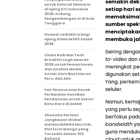
semakin deka
untuk Seluruh Skenario
setiap hari 
di Ajang DTI Indonesia
2026, Dukung
memaksimalk
Pengembangan AI di Asia
Tenggara
sumber spekt
menciptakan 
Huawei Jadi Mitra bagi
membuka jal
Ajang GSMA M360 ASEAN
2026
Seiring denga
Cision Raih MarTech
to-video
dan a
Breakthrough Awards
2026 untuk Pemantauan
meningkat pes
dan Analisis Media
digunakan seti
Sosial, Distribusi Siaran
Pers, dan AEO
Yang, perkemb
seluler.
Fair Finance Asia Desak
Perbankan Hentikan
Pendanaan untuk Sektor
Namun, kemaj
Batu Bara di ASEAN
yang perlu seg
Shueisha Perluas
berfokus pad
Jangkauan Global
bandwidth
ya
melalui MANGA MILLION,
Platform Manga yang
guna menduku
Tersedia dalam 100
cloud
untuk ap
Bahasa