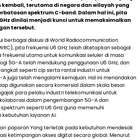
 kembali, terutama di negara dan wilayah yang
erbatasan spektrum C-band. Dalam hal ini, pita
 GHz dinilai menjadi kunci untuk memaksimalkan
ngan tersebut.
ui berbagai diskusi di World Radiocommunication
RC), pita frekuensi U6 GHz telah ditetapkan sebagai
a frekuensi utama untuk komunikasi seluler di masa
logi 5G-A telah mendukung penggunaan U6 GHz, dan
ngkat seperti cip serta rantai industri untuk
-A juga telah mengalami kemajuan. Hal ini menandakan
ap digunakan secara komersial dalam skala besar.
ajak para pelaku industri telekomunikasi untuk
kolaborasi dalam pengembangan 5G-A dan
spektrum seperti U6 GHz guna memenuhi
 kebutuhan layanan AI.
dari paparan Yang terletak pada kebutuhan mendesak
si ketimpangan akses digital secara global. Menurut