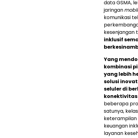
data GSMA, le
jaringan
mobi
komunikasi te
perkembangan
kesenjangan 
inklusif sem
berkesinam
Yang mendoro
kombinasi pi
yang lebih h
solusi inova
seluler di be
konektivitas 
beberapa pro
satunya, kela
keterampilan 
keuangan inkl
layanan keseh