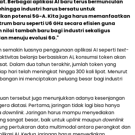
t. Berbagai aplikasi AI baru terus bermunculan
sehingga industri harus bersatu untuk
an potensi 5G-A. Kita juga harus memanfaatkan
rum baru seperti U6 GHz secara efisien guna
nilai tambah baru bagi industri sekaligus
an menuju evolusi 6G."
n semakin luasnya penggunaan aplikasi AI seperti
text-
ktivitas belanja berbasiskan AI, konsumsi token akan
at. Dalam dua tahun terakhir, jumlah token yang
ap hari telah meningkat hingga 300 kali lipat. Menurut
angan ini menciptakan peluang besar bagi industri
uan tersebut juga menunjukkan adanya kesenjangan
era diatasi. Pertama, jaringan tidak lagi bisa hanya
a
downlink
. Jaringan harus mampu menyediakan
ng sangat besar, baik untuk
uplink
maupun
downlink
ng pertukaran data multimodal antara perangkat dan
likasi AI. Kedua, jaringan harus menyediakan