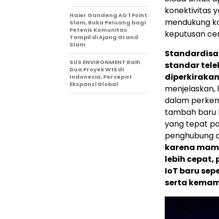
konektivitas 
Haier Gandeng AO 1 Point
mendukung ko
Slam, Buka Peluang bagi
Petenis Komunitas
keputusan cer
Tampil di Ajang Grand
Slam
Standardisas
SUS ENVIRONMENT Raih
standar tel
Dua Proyek WtE di
diperkirakan
Indonesia, Percepat
Ekspansi Global
menjelaskan, 
dalam perkemb
tambah baru b
yang tepat p
penghubung a
karena mam
lebih cepat,
IoT baru sep
serta kemamp