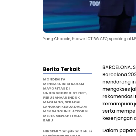
Yang Chaobin, Huawei ICT BG CEO, speaking at 
BARCELONA, S
Berita Terkait
Barcelona 202
MONDEVITA
mendorong in
MENGAKUISISI SAHAM
mengakses jal
MAYORITAS DI
UNDERSCORE DISTRICT,
rekomendasi 
PERUSAHAAN INDUK
MAGLIANO, SEBAGAI
kemampuan j
LANGKAH KEDUA DALAM
serta memperl
MEMBANGUN PLATFORM
MEREK MEWAH ITALIA
kesenjangan di
BARU
Dalam papara
HIKSEMI Tampilkan Solusi
Penyimpanan Data