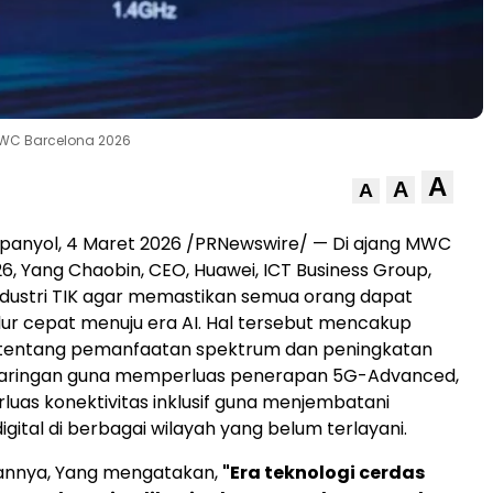
MWC Barcelona 2026
A
A
A
panyol, 4 Maret 2026 /PRNewswire/ — Di ajang MWC
6, Yang Chaobin, CEO, Huawei, ICT Business Group,
dustri TIK agar memastikan semua orang dapat
ur cepat menuju era AI. Hal tersebut mencakup
tentang pemanfaatan spektrum dan peningkatan
aringan guna memperluas penerapan 5G-Advanced,
uas konektivitas inklusif guna menjembatani
gital di berbagai wilayah yang belum terlayani.
nnya, Yang mengatakan,
"Era teknologi cerdas