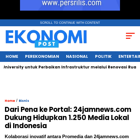
SCROLL TO CONTINUE WITH CONTENT
HOME
PEREKONOMIAN
NASIONAL
POLITIK
ENTERTA
rsity untuk Perbaikan Infrastruktur melalui Renovasi Ruang Pub
/
Home
Bisnìs
Dari Pena ke Portal: 24jamnews.com
Dukung Hidupkan 1.250 Media Lokal
di Indonesia
Kolaborasi inovatif antara Promedia dan 24jamnews.com